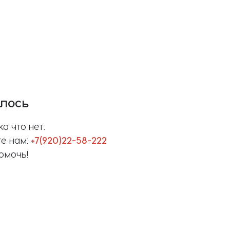
шлось
а что нет.
те нам:
+7(920)22-58-222
омочь!