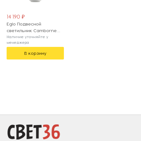
14 190 ₽
Eglo Подвесной
светильник Camborne
97211
Наличие уточняйте у
менеджера
В корзину