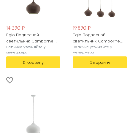
14 390 ₽
19 890 ₽
Eglo Подвесной
Eglo Подвесной
светильник Camborne
светильник Camborne
97214
Наличие уточняйте у
97216
Наличие уточняйте у
менеджера
менеджера
В корзину
В корзину