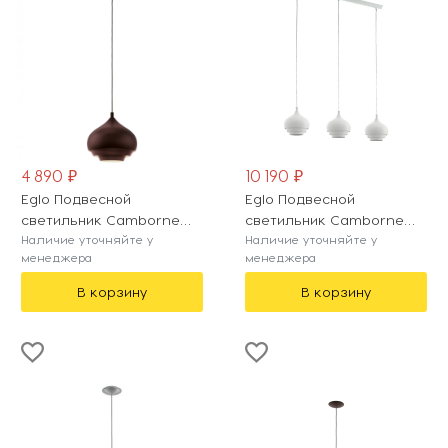
4 890 ₽
10 190 ₽
Eglo Подвесной
Eglo Подвесной
светильник Camborne
светильник Camborne
96884
Наличие уточняйте у
97213
Наличие уточняйте у
менеджера
менеджера
В корзину
В корзину