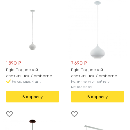
1 890 ₽
7 690 ₽
Eglo Подвесной
Eglo Подвесной
светильник Camborne
светильник Camborne
97212
На складе: 4 шт.
96883
Наличие уточняйте у
менеджера
В корзину
В корзину