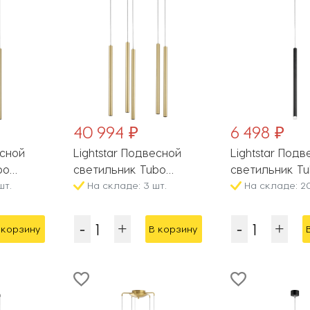
40 994 ₽
6 498 ₽
есной
Lightstar Подвесной
Lightstar Под
bo
светильник Tubo
светильник T
шт.
L5T747243
На складе: 3 шт.
LT7472471
На складе: 20
 корзину
В корзину