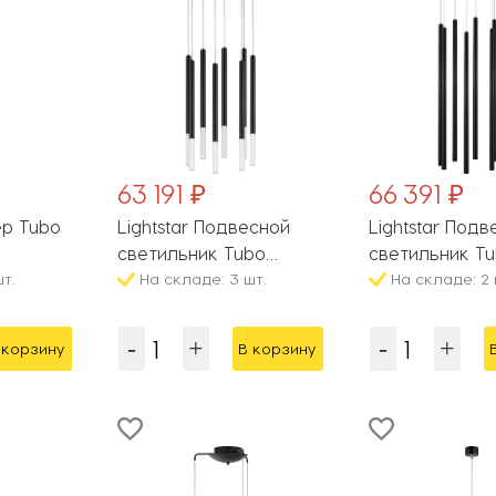
63 191 ₽
66 391 ₽
ер Tubo
Lightstar Подвесной
Lightstar Под
светильник Tubo
светильник T
т.
L8T747147
На складе: 3 шт.
L8T747337
На складе: 2 
 корзину
В корзину