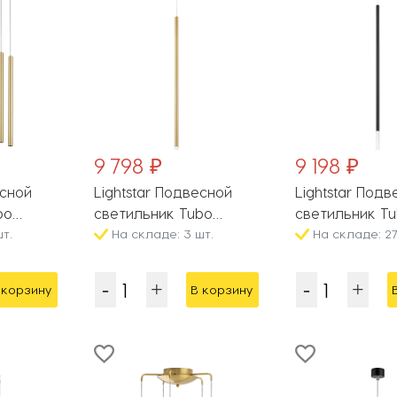
9 798 ₽
9 198 ₽
есной
Lightstar Подвесной
Lightstar Под
bo
светильник Tubo
светильник T
т.
LT7474331
На складе: 3 шт.
LT7474372
На складе: 27
 корзину
В корзину