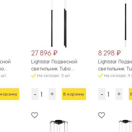
27 896 ₽
8 298 ₽
есной
Lightstar Подвесной
Lightstar Под
bo
светильник Tubo
светильник T
 шт.
L3T747347
На складе: 3 шт.
LT7473472
На складе: 9 
 корзину
В корзину