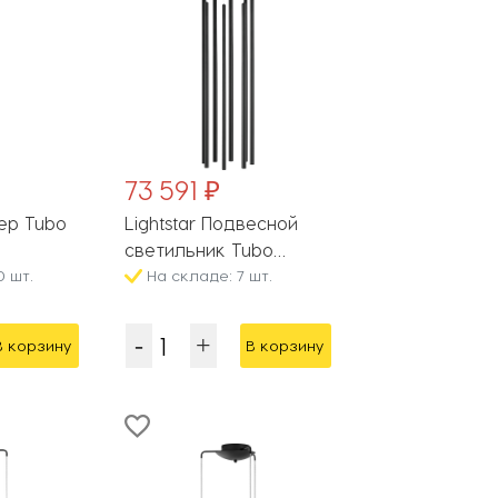
73 591 ₽
шер Tubo
Lightstar Подвесной
светильник Tubo
0 шт.
L8T747447
На складе: 7 шт.
В корзину
В корзину