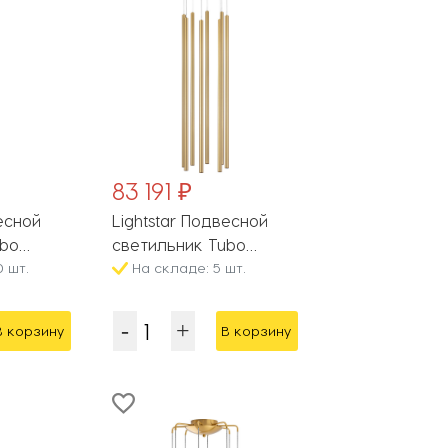
83 191 ₽
весной
Lightstar Подвесной
ubo
светильник Tubo
 шт.
L8T747443
На складе: 5 шт.
В корзину
В корзину