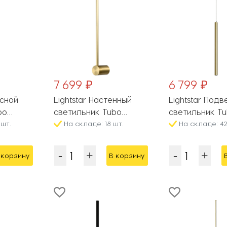
7 699 ₽
6 799 ₽
есной
Lightstar Настенный
Lightstar Под
bo
светильник Tubo
светильник T
шт.
748833
На складе: 18 шт.
747233
На складе: 42
 корзину
В корзину