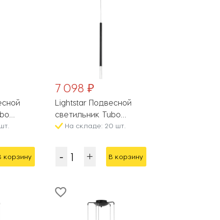
7 098 ₽
весной
Lightstar Подвесной
ubo
светильник Tubo
шт.
LT7472472
На складе: 20 шт.
В корзину
В корзину