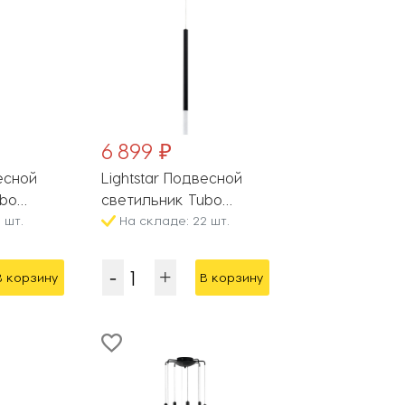
6 899 ₽
весной
Lightstar Подвесной
ubo
светильник Tubo
 шт.
747137
На складе: 22 шт.
В корзину
В корзину