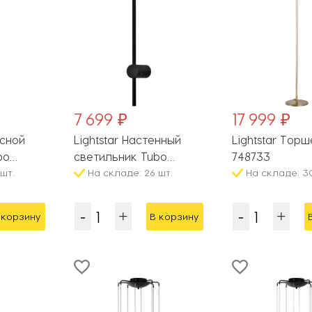
7 699 ₽
17 999 ₽
есной
Lightstar Настенный
Lightstar Тор
bo
светильник Tubo
748733
шт.
748547
На складе: 26 шт.
На складе: 3
 корзину
В корзину