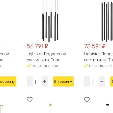
56 791 ₽
73 591 ₽
есной
Lightstar Подвесной
Lightstar Под
bo
светильник Tubo
светильник T
т.
L8T747247
На складе: 2 шт.
L8T747437
На складе: 3 
 корзину
В корзину