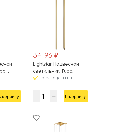
34 196 ₽
весной
Lightstar Подвесной
ubo
светильник Tubo
 шт.
L3T747443
На складе: 14 шт.
В корзину
В корзину