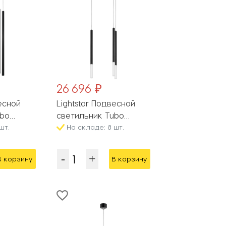
26 696 ₽
весной
Lightstar Подвесной
ubo
светильник Tubo
шт.
L3T747147
На складе: 8 шт.
В корзину
В корзину