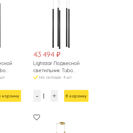
43 494 ₽
весной
Lightstar Подвесной
ubo
светильник Tubo
шт.
L5T747337
На складе: 4 шт.
В корзину
В корзину