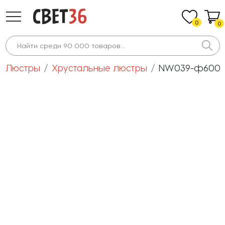
0
0
Люстры
Хрустальные люстры
NW039-ф600*H2