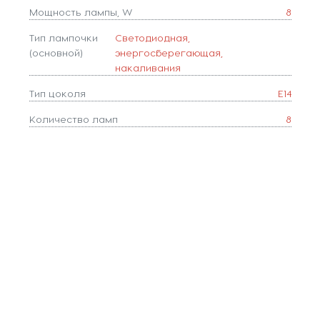
Мощность лампы, W
8
Тип лампочки
Cветодиодная,
(основной)
энергосберегающая,
накаливания
Тип цоколя
E14
Количество ламп
8
Популярные разделы
Люстры
Светильники