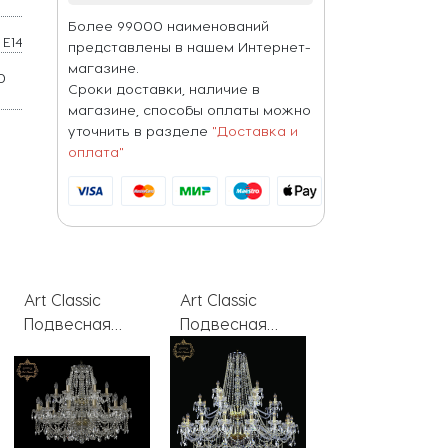
Более 99000 наименований
E14
представлены в нашем Интернет-
магазине.
0
Сроки доставки, наличие в
магазине, способы оплаты можно
уточнить в разделе
"Доставка и
оплата"
Art Classic
Art Classic
Art Classic
Подвесная
Подвесная
Подвесная
люстра 11.25
люстра 11.25
люстра 11.25
Br.Sp
11.25.16+8+4.460.2d.Br.Sp
11.25.3.165.Gd.Sp
11.25.20.400.h-
108.Cr.Sp