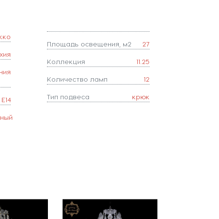
кко
Площадь освещения, м2
27
хия
Коллекция
11.25
ния
Количество ламп
12
Тип подвеса
крюк
E14
чный