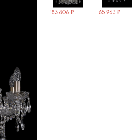
183 806 ₽
65 963 ₽
122 034 ₽