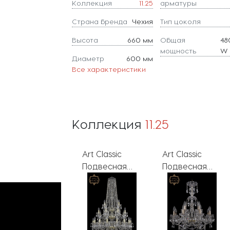
Коллекция
11.25
арматуры
Страна бренда
Чехия
Тип цоколя
Высота
660 мм
Общая
48
мощность
W
Диаметр
600 мм
Все характеристики
Коллекция
11.25
Art Classic
Art Classic
Art Classic
Подвесная
Подвесная
Подвесная
люстра 11.25
люстра 11.25
люстра 11.25
11.25.16+8+4.300.3d.h-
11.25.8+4.200.XL-
11.25.12+6.300.2d.
128.Gd.Sp
66.Br.Sp