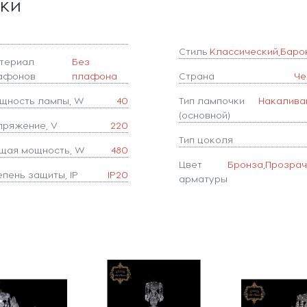
ики
Стиль
Классический,Баро
териал
Без
афонов
плафона
Страна
Че
щность лампы, W
40
Тип лампочки
Накалива
(основной)
пряжение, V
220
Тип цоколя
щая мощность, W
480
Цвет
Бронза,Прозра
епень защиты, IP
IP20
арматуры