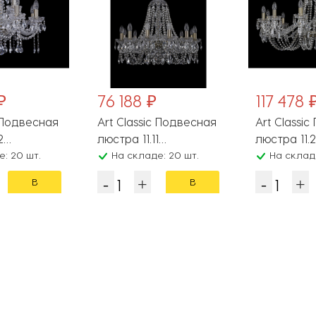
₽
76 188 ₽
117 478 
c Подвесная
Art Classic Подвесная
Art Classi
2
люстра 11.11
люстра 11.
.Br.Sp
: 20 шт.
11.11.12.240.XL-74.Br.Sp
На складе: 20 шт.
11.23.12.360
На складе
В
В
корзину
корзину