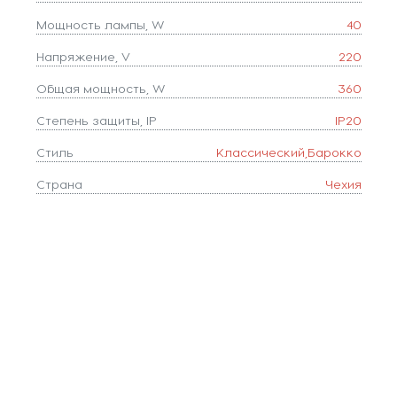
Мощность лампы, W
40
Напряжение, V
220
Общая мощность, W
360
Степень защиты, IP
IP20
Стиль
Классический,Барокко
Страна
Чехия
Тип лампочки (основной)
Накаливания
Тип цоколя
E14
Цвет арматуры
Золото,Прозрачный
Ширина, мм
57
Коллекция
1411
Количество ламп
9