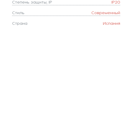
Степень защиты, IP
IP20
Стиль
Современный
Страна
Испания
Тип лампочки (основной)
Светодиодные
Тип цоколя
LED
Форма плафона
круг
Цвет
Белый,Натуральный
Цвет арматуры
Белый
Цветовая температура, K
2700-5000
Цвет плафонов
Белый,Натуральный
Коллекция
Coin
Количество ламп
1
Наличие пульта
да