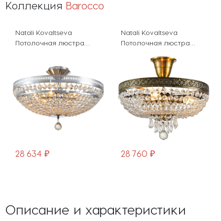
Коллекция
Barocco
Natali Kovaltseva
Natali Kovaltseva
Потолочная люстра
Потолочная люстра
Barocco BAROCCO
Barocco BAROCCO
81405/6C CHROME
81404/4C ANTIQUE
28 634 ₽
28 760 ₽
Описание и характеристики