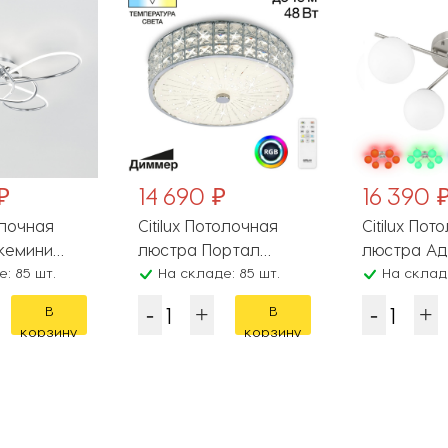
₽
14 690 ₽
16 390 
олочная
Citilux Потолочная
Citilux Пот
жемини
люстра Портал
люстра Ад
: 85 шт.
CL32413G1
На складе: 85 шт.
CL228A141
На складе
В
В
корзину
корзину