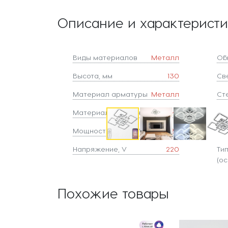
Описание и характерист
Виды материалов
Металл
Об
Высота, мм
130
Све
Материал арматуры
Металл
Ст
Материал плафонов
Акрил
Ст
Мощность лампы, W
120
Ст
Напряжение, V
220
Ти
(ос
Похожие товары