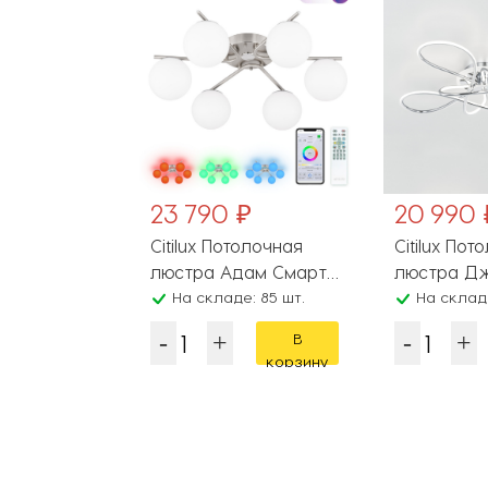
₽
23 790 ₽
20 990 
олочная
Citilux Потолочная
Citilux Пот
жемини
люстра Адам Смарт
люстра Д
29A161E
: 85 шт.
CL228A161
На складе: 85 шт.
CL229B141E
На складе
В
В
корзину
корзину