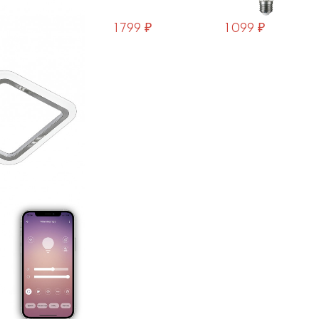
1 799 ₽
1 099 ₽
3
15332
683 ₽