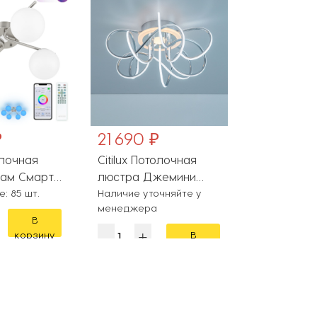
₽
21 690 ₽
28 390 
олочная
Citilux Потолочная
Citilux Пот
ам Смарт
люстра Джемини
люстра Ад
: 85 шт.
Смарт CL229A151E
Наличие уточняйте у
CL228A181
На складе
менеджера
В
корзину
В
корзину