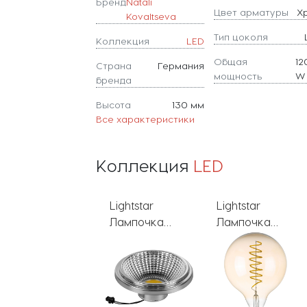
Бренд
Natali
Цвет арматуры
Х
Kovaltseva
Тип цоколя
Коллекция
LED
Общая
12
Страна
Германия
мощность
W
бренда
Высота
130 мм
Все характеристики
Коллекция
LED
Lightstar
Lightstar
Natali
Лампочка
Лампочка
Kovaltseva
светодиодная
светодиодная
Потолочная
LED 932134
филаментная
люстра LED
LED 933302
INNOVATION
STYLE 83002