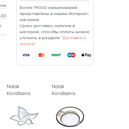
ром
Более 99000 наименований
представлены в нашем Интернет-
LED
магазине.
Сроки доставки, наличие в
0
магазине, способы оплаты можно
уточнить в разделе
"Доставка и
оплата"
Natali
Natali
Natali
Kovaltseva
Kovaltseva
Kovaltseva
Потолочный
Потолочная
Потолочный
светильник
люстра LED
светильник
LED HIGH-TECH
LED LAMPS
LED LED
LED LAMPS
81330
LAMPS 81105
82001