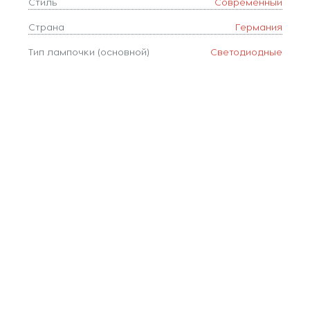
Стиль
Современный
Страна
Германия
Тип лампочки (основной)
Светодиодные
Тип цоколя
LED
Цвет
Желтый
Цвет арматуры
Золото
Цветовая температура, K
2700-4300-7000
Цвет плафонов
Желтый
Ширина, мм
50
Площадь освещения, м2
22
Коллекция
LED LAMPS
Глубина, мм
500
Наличие пульта
да