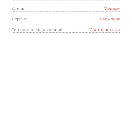
Стиль
Модерн
Страна
Германия
Тип лампочки (основной)
Светодиодные
Тип цоколя
LED
Форма плафона
квадрат
Цвет
Белый
Цвет арматуры
Белый,Бежевый
Цветовая температура, K
3300-4300-7000
Цвет плафонов
Белый
Ширина, мм
48
Площадь освещения, м2
17
Коллекция
LED