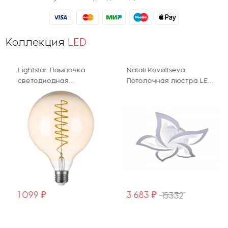
Коллекция
LED
Lightstar Лампочка
Natali Kovaltseva
светодиодная
Потолочная люстра LED
филаментная LED
INNOVATION STYLE
933302
83002
1 099 ₽
3 683 ₽
15332