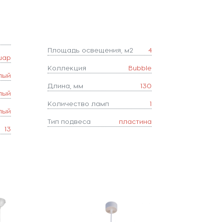
Площадь освещения, м2
4
шар
Коллекция
Bubble
лый
Длина, мм
130
лый
Количество ламп
1
лый
Тип подвеса
пластина
13