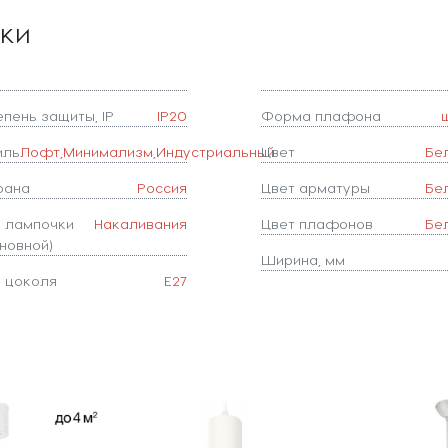
ики
епень защиты, IP
IP20
Форма плафона
иль
Лофт,Минимализм,Индустриальный
Цвет
Бе
рана
Россия
Цвет арматуры
Бе
п лампочки
Накаливания
Цвет плафонов
Бе
новной)
Ширина, мм
п цоколя
E27