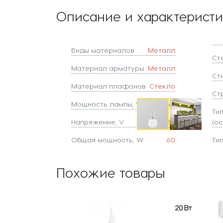
Описание и характерист
Виды материалов
Металл
Ст
Материал арматуры
Металл
Ст
Материал плафонов
Стекло
Ст
Мощность лампы, W
60
Ти
Напряжение, V
220
(ос
Общая мощность, W
60
Ти
Похожие товары