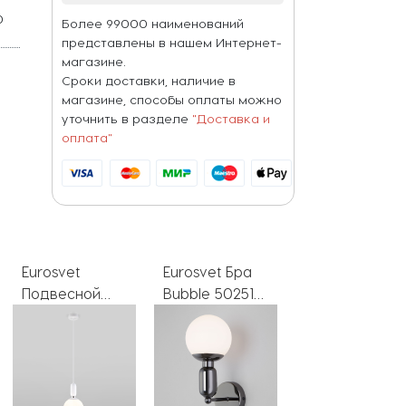
0
Более 99000 наименований
W
представлены в нашем Интернет-
магазине.
Сроки доставки, наличие в
магазине, способы оплаты можно
уточнить в разделе
"Доставка и
оплата"
Eurosvet
Eurosvet Бра
Eurosvet
Подвесной
Bubble 50251/1
Подвесной
светильник
черный
светильник
Bubble 50197/1
жемчуг
Bubble 50151/1
белый