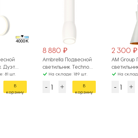
8 880 ₽
2 300 ₽
двесной
Ambrella Подвесной
AM Group 
к Дуэт
светильник Techno
светильни
: 81 шт.
Spot XP1122002
На складе: 189 шт.
AM132 WH
На складе
В
В
корзину
корзину