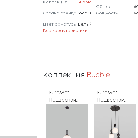
Коллекция
Bubble
Общая
6
Страна бренда
Россия
мощность
Цвет арматуры
Белый
Все характеристики
Коллекция
Bubble
Eurosvet
Eurosvet
Eurosvet
Подвесной
Подвесной
Подвесной
светильник
светильник
светильник
Bubble 50151/3
Bubble 50197/1
Bubble 50151/3
латунь
черный
черный
жемчуг
жемчуг