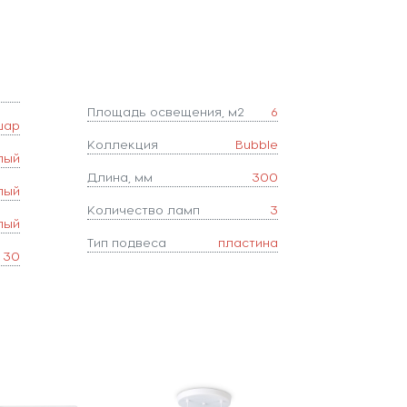
Площадь освещения, м2
6
шар
Коллекция
Bubble
лый
Длина, мм
300
лый
Количество ламп
3
лый
Тип подвеса
пластина
30