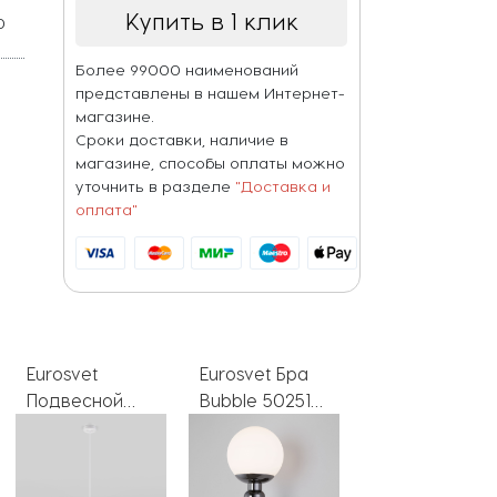
Купить в 1 клик
0
Более 99000 наименований
представлены в нашем Интернет-
магазине.
Сроки доставки, наличие в
магазине, способы оплаты можно
уточнить в разделе
"Доставка и
оплата"
Eurosvet Бра
Eurosvet
Escada
Bubble 50251/1
Подвесной
Потолочная
черный
светильник
люстра Bubbl
жемчуг
Bubble 50151/1
10251/6LED