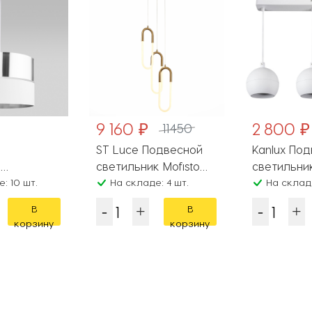
9 160 ₽
2 800 ₽
11450
ST Luce Подвесной
Kanlux По
й
светильник Mofisto
светильни
 Hilton 534
: 10 шт.
SL1579.303.03
На складе: 4 шт.
33684
На складе
В
В
корзину
корзину