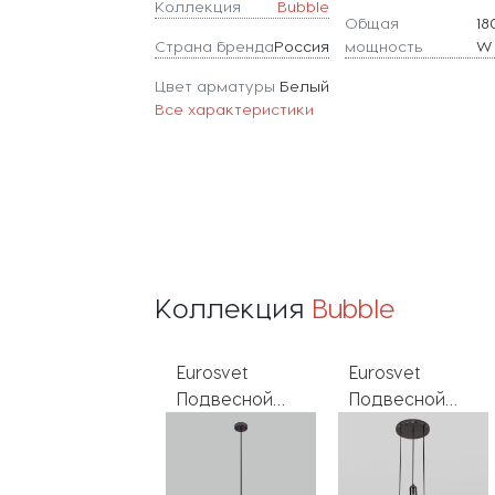
Коллекция
Bubble
Общая
18
Страна бренда
Россия
мощность
W
Цвет арматуры
Белый
Все характеристики
Коллекция
Bubble
Eurosvet
Eurosvet
Eurosvet
Подвесной
Подвесной
Подвесной
светильник
светильник
светильник
Bubble 50197/1
Bubble 50151/3
Bubble 50197/1
черный
черный
белый