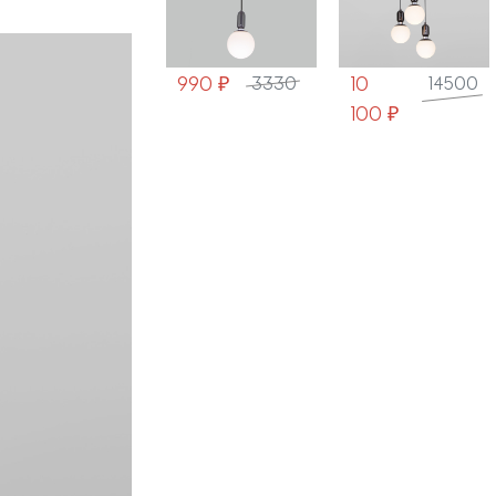
жемчуг
жемчуг
990 ₽
10
8 250 ₽
3330
14500
100 ₽