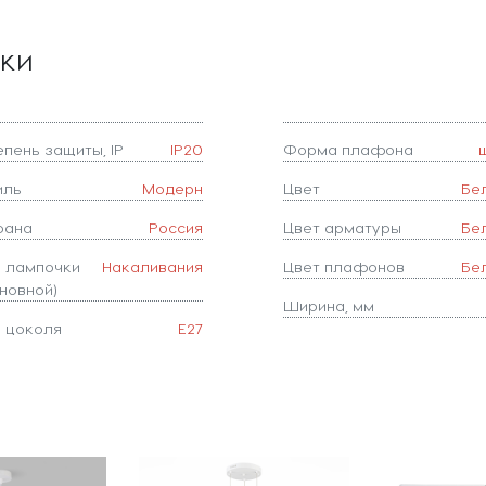
ики
епень защиты, IP
IP20
Форма плафона
иль
Модерн
Цвет
Бе
рана
Россия
Цвет арматуры
Бе
п лампочки
Накаливания
Цвет плафонов
Бе
новной)
Ширина, мм
п цоколя
E27