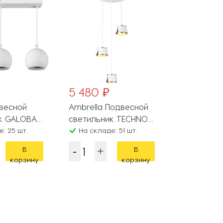
5 480 ₽
2 400 ₽
двесной
Ambrella Подвесной
Arte Lamp
к GALOBA
светильник TECHNO
светильник
: 25 шт.
SPOT TN71249
На складе: 51 шт.
A8030SP-
На складе
В
В
корзину
корзину