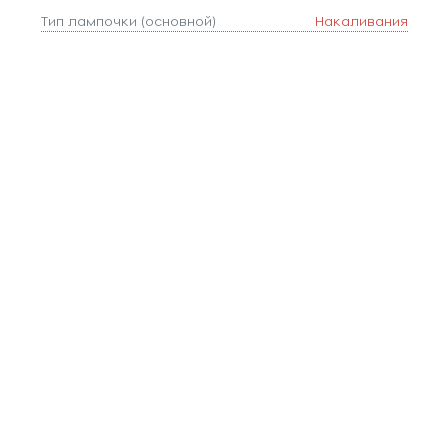
Тип лампочки (основной)
Накаливания
Тип цоколя
E27
Форма плафона
шар
Цвет
Прозрачный,Бронза
Цвет арматуры
Бронза
Цвет плафонов
Прозрачный,Бронза
Ширина, мм
30
Площадь освещения, м2
1
Коллекция
CATCH
Длина, мм
300
Количество ламп
1
Тип подвеса
пластина