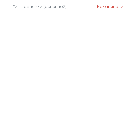
Тип лампочки (основной)
Накаливания
Тип цоколя
E27
Форма плафона
шар
Цвет
Прозрачный
Цвет арматуры
Бронза
Цвет плафонов
Прозрачный
Ширина, мм
30
Площадь освещения, м2
5
Коллекция
CATCH
Длина, мм
300
Количество ламп
1
Тип подвеса
пластина