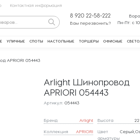
о
Контактная информация
8 920 22-58-222
Воро
Пн-Пт: с 1
Вам перезвонить?
Е
УЛИЧНЫЕ
СПОТЫ
НАСТОЛЬНЫЕ
ТОРШЕРЫ
ОФИСНЫЕ
СВЕТО
од APRIORI 054443
Arlight Шинопровод
APRIORI 054443
Артикул:
054443
Бренд
Arlight
Высота
22
Коллекция
APRIORI
Цвет
Серый,О
арматуры