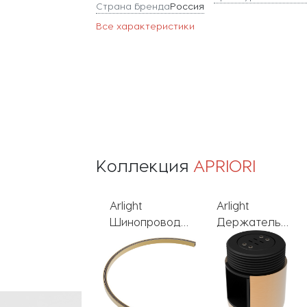
Страна бренда
Россия
Все характеристики
Коллекция
APRIORI
Arlight
Arlight
Arlight Прямой
Шинопровод
Держатель
коннектор
APRIORI
трека APRIORI
питания
045706
045094
APRIORI 039417