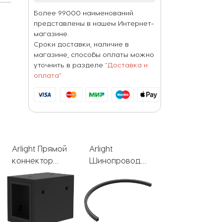
Более 99000 наименований
представлены в нашем Интернет-
магазине.
Сроки доставки, наличие в
магазине, способы оплаты можно
уточнить в разделе
"Доставка и
оплата"
Arlight
Arlight
Arlight
Шинопровод
Заглушка
Шинопровод
APRIORI 045711
APRIORI
APRIORI
039432
044786