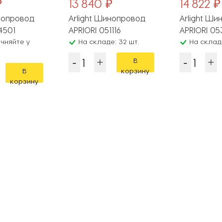
₽
13 840 ₽
14 822 ₽
инопровод
Arlight Шинопровод
Arlight Ш
4501
APRIORI 051116
APRIORI 05
чняйте у
На складе: 32 шт.
На складе
В
В
корзину
корзину