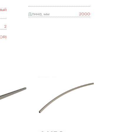
вый
Длина, мм
2000
2
ORI