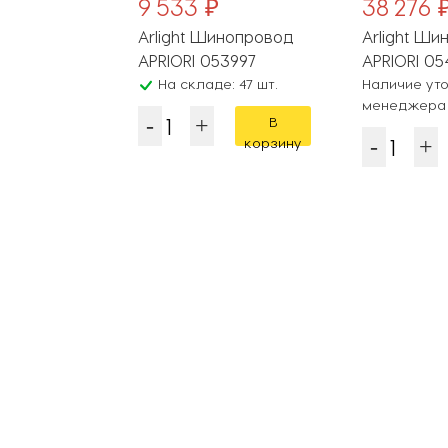
9 533 ₽
38 276 
инопровод
Arlight Шинопровод
Arlight Ш
54450
APRIORI 053997
APRIORI 05
чняйте у
На складе: 47 шт.
Наличие уто
менеджера
В
В
корзину
корзину
Популярные разделы