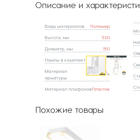
Описание и характерист
Виды материалов
Полимер
Мо
Высота, мм
520
На
Диаметр, мм
150
Об
Лампы в комплекте
да
Све
Материал
Полимер
Ст
арматуры
Ст
Материал плафонов
Пластик
Похожие товары