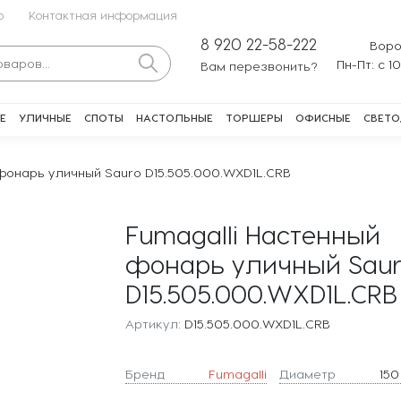
о
Контактная информация
8 920 22-58-222
Воро
Пн-Пт: с 1
Вам перезвонить?
Е
УЛИЧНЫЕ
СПОТЫ
НАСТОЛЬНЫЕ
ТОРШЕРЫ
ОФИСНЫЕ
СВЕТО
фонарь уличный Sauro D15.505.000.WXD1L.CRB
Fumagalli Настенный
фонарь уличный Saur
D15.505.000.WXD1L.CRB
Артикул:
D15.505.000.WXD1L.CRB
Бренд
Fumagalli
Диаметр
150