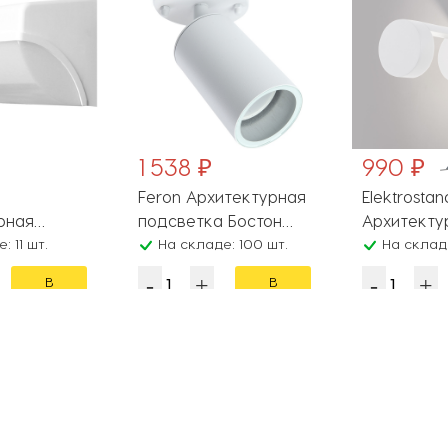
1 538 ₽
990 ₽
Feron Архитектурная
Elektrosta
рная
подсветка Бостон
Архитекту
 30002LED
 11 шт.
48323
На складе: 100 шт.
подсветка
На складе
1LED WH
1540 TECH
В
В
белый
корзину
корзину