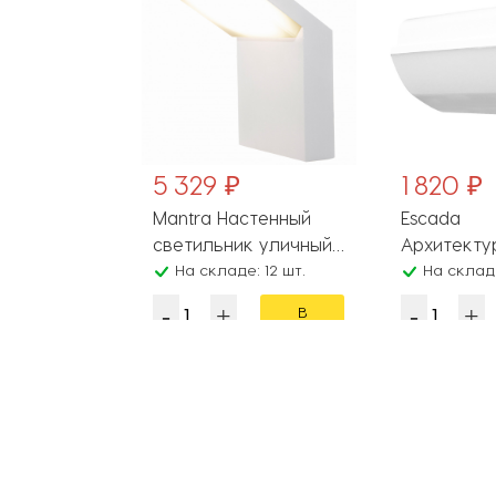
5 329 ₽
1 820 ₽
тенный
Mantra Настенный
Escada
к уличный
светильник уличный
Архитекту
: 100 шт.
Alpine 7046
На складе: 12 шт.
подсветка
На складе:
30002W/0
В
В
корзину
корзину
Популярные разделы