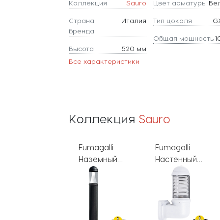
Коллекция
Sauro
Цвет арматуры
Бе
Страна
Италия
Тип цоколя
G
бренда
Общая мощность
1
Высота
520 мм
Все характеристики
Коллекция
Sauro
Fumagalli
Fumagalli
Fumagalli
Наземный
Наземный
Настенный
светильник
светильник
фонарь
Sauro
Sauro
уличный Sauro
CRB
D15.555.000.WYF1R
D15.555.000.AXD1L.CRB
D15.505.000.WXF