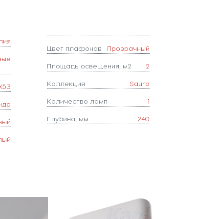
лия
Цвет плафонов
Прозрачный
ные
Площадь освещения, м2
2
Коллекция
Sauro
X53
Количество ламп
1
ндр
Глубина, мм
240
ный
лый