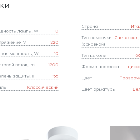
ики
Страна
Ита
щность лампы, W
10
Тип лампочки
Светодиод
пряжение, V
220
(основной)
щая мощность, W
10
Тип цоколя
G
товой поток, lm
1200
Форма плафона
цили
епень защиты, IP
IP55
Цвет
Прозрач
иль
Классический
Цвет арматуры
Бе