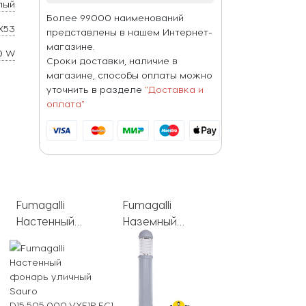
лый
Более 99000 наименований
X53
представлены в нашем Интернет-
магазине.
0 W
Сроки доставки, наличие в
магазине, способы оплаты можно
уточнить в разделе
"Доставка и
оплата"
Fumagalli
Fumagalli
Fumagalli
Настенный
Наземный
Наземный
фонарь
светильник
светильник
уличный Sauro
Sauro
Sauro
1R.FRA
D15.505.000.VXF1R.FC1
D15.555.000.LXF1R.FRA
D15.553.000.W