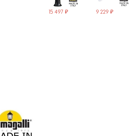
10 803 ₽
15 497 ₽
9 229 ₽