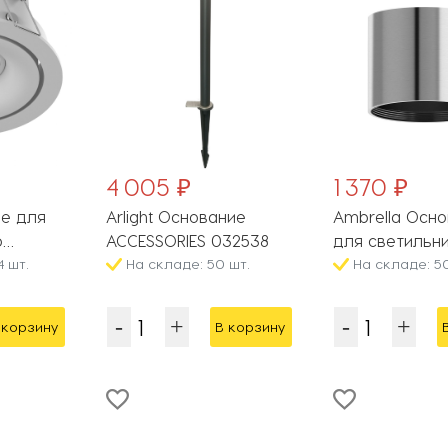
4 005 ₽
1 370 ₽
е для
Arlight Основание
Ambrella Осн
о
ACCESSORIES 032538
для светильн
OMBO 1
 шт.
На складе: 50 шт.
C7405
На складе: 5
 корзину
В корзину