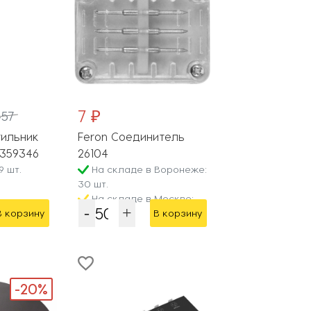
7 ₽
457
тильник
Feron Соединитель
 359346
26104
9 шт.
На складе в Воронеже:
30 шт.
На складе в Москве:
200 шт.
В корзину
В корзину
-20%