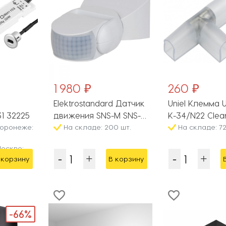
1 980 ₽
260 ₽
Elektrostandard Датчик
Uniel Клемма 
1 32225
движения SNS-M SNS-
K-34/N22 Clea
Воронеже:
M-09
На складе: 200 шт.
Polybag
На складе: 72
оскве:
 корзину
В корзину
-66%