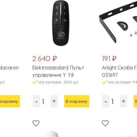
2 640 ₽
191 ₽
Macaron
Elektrostandard Пульт
Arlight Скоба 
управления Y Y8
031697
шт.
На складе: 200 шт.
На складе: 94
 корзину
В корзину