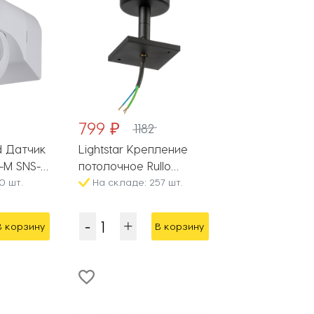
799 ₽
1182
rd Датчик
Lightstar Крепление
-M SNS-
потолочное Rullo
0 шт.
590207
На складе: 257 шт.
В корзину
В корзину