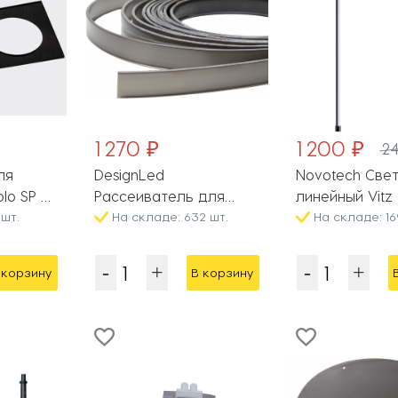
1 270 ₽
1 200 ₽
2
ля
DesignLed
Novotech Све
lo SP 02
Рассеиватель для
линейный Vitz
шт.
профиля
На складе: 632 шт.
На складе: 16
Комплектующие PC-
LE4932-BL
 корзину
В корзину