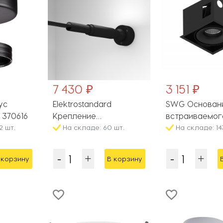
7 430 ₽
3 151 ₽
ус
Elektrostandard
SWG Основан
 370616
Крепление
встраиваемог
2 шт.
STRONGLINE 40127/LED
На складе: 60 шт.
светильника
На складе: 14
CRD COMBO-C
 корзину
В корзину