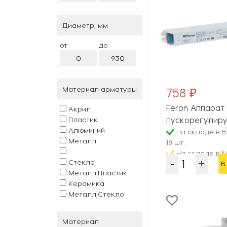
Металл,Акрил
Дерево
Диаметр, мм
Металл,Полимер
Гипс
от
до
Резина
Стекло,Пластик
Акрил,Алюминий
Сталь
Материал арматуры
758 ₽
Силикон
Керамика,Пластик
Feron Аппарат
Акрил
Картон
пускорегулир
Пластик
Металл,Пластик,ПВХ
Алюминий
EB51S 21521
На складе в 
Медь
Металл
18 шт.
Термопластик
На складе в М
Полиэтилен
Стекло
300 шт.
В
Полиамид
Металл,Пластик
Ткань
Керамика
ПВХ
Металл,Стекло
Пластик,Алюминий
Поликарбонат,Нейлон
Латунь
Материал
Карболит
Полимер