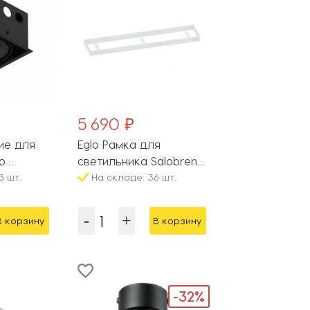
5 690 ₽
ие для
Eglo Рамка для
о
светильника Salobrena
 COMBO-
3 шт.
1 61361
На складе: 36 шт.
RD1-BL
В корзину
В корзину
-32%