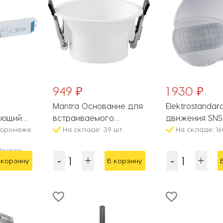
949 ₽
1 930 ₽
Mantra Основание для
Elektrostanda
ующий
встраиваемого
движения SNS
Воронеже:
светильника Trimasi
На складе: 39 шт.
M-10 белый
На складе: 16
8452
оскве:
 корзину
В корзину