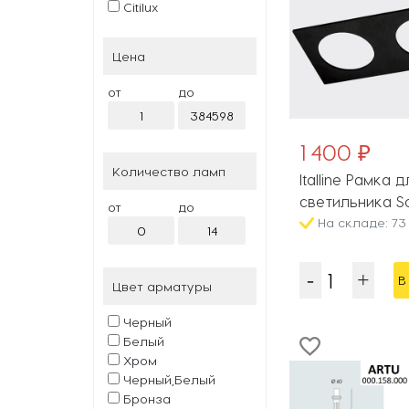
Citilux
Cloyd
Covali
Цена
Crystal Lux
Deko-Light
от
до
DeLight Collection
DeMarkt
Denkirs
1 400 ₽
DesignLed
Количество ламп
Italline Рамка д
Donel
Eglo
светильника So
от
до
Eichholtz
black
На складе: 73 
Elektrostandard
Elstead
Eurosvet
В
Цвет арматуры
Fabbian
Favourite
Черный
Feron
Белый
Fiberli
Хром
Freya
Черный,Белый
Fumagalli
Бронза