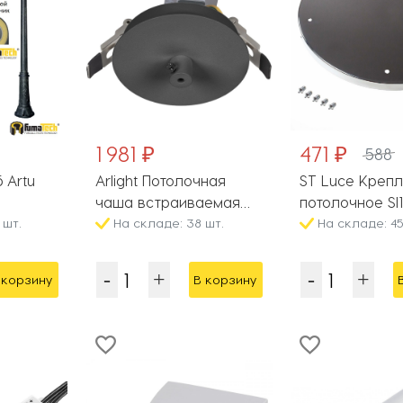
1 981 ₽
471 ₽
588
 Artu
Arlight Потолочная
ST Luce Креп
чаша встраиваемая
потолочное Sl
 шт.
046018
На складе: 38 шт.
SL001.103.05
На складе: 45
 корзину
В корзину