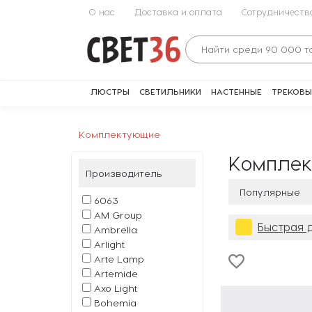
О нас
Доставка и оплата
Сотрудничеств
ЛЮСТРЫ
СВЕТИЛЬНИКИ
НАСТЕННЫЕ
ТРЕКОВЫ
Комплектующие
Компле
Производитель
Популярные
6063
AM Group
Быстрая 
Ambrella
Arlight
Arte Lamp
Artemide
Axo Light
Bohemia