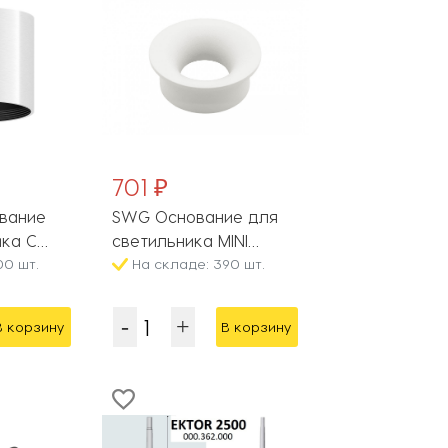
701 ₽
ование
SWG Основание для
ика C
светильника MINI
00 шт.
COMBO MINI-COMBO-C-
На складе: 390 шт.
WH
В корзину
В корзину