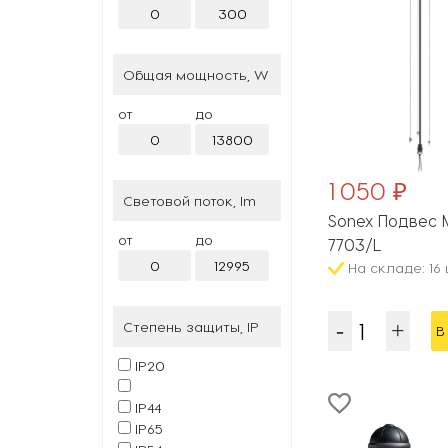
Поликарбонат,Нейлон
Карболит
Общая мощность, W
Латунь,Карболит
от
до
Металл,Полипропилен
1 050 ₽
Световой поток, lm
Sonex Подвес 
от
до
7703/L
На складе: 16 
Степень защиты, IP
В
IP20
IP44
IP65