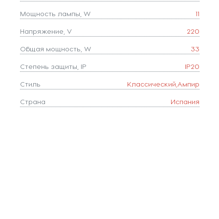
Мощность лампы, W
11
Напряжение, V
220
Общая мощность, W
33
Степень защиты, IP
IP20
Стиль
Классический,Ампир
Страна
Испания
Тип лампочки (основной)
КЛЛ
Тип цоколя
E27
Форма плафона
декоративный,полушар
Площадь освещения, м2
7
Коллекция
Padua
Количество ламп
3