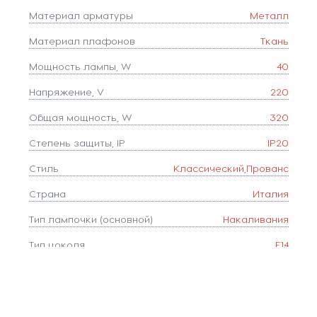
Материал арматуры
Металл
Материал плафонов
Ткань
Мощность лампы, W
40
Напряжение, V
220
Общая мощность, W
320
Степень защиты, IP
IP20
Стиль
Классический,Прованс
Страна
Италия
Тип лампочки (основной)
Накаливания
Тип цоколя
E14
Форма плафона
конус
Цвет
Белый