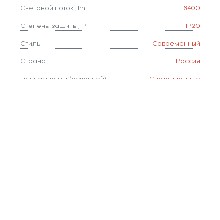
Световой поток, lm
8400
Степень защиты, IP
IP20
Стиль
Современный
Страна
Россия
Тип лампочки (основной)
Светодиодные
Тип цоколя
LED
Форма плафона
декоративный
Цвет
Белый
Цвет арматуры
Хром
Цветовая температура, K
3000-6400
Цвет плафонов
Белый
Площадь освещения, м2
20
Коллекция
FA