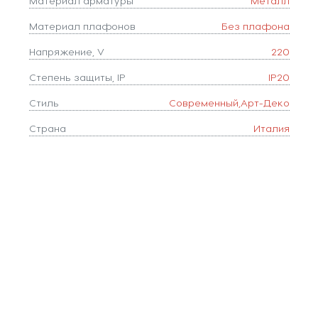
Материал арматуры
Металл
Материал плафонов
Без плафона
Напряжение, V
220
Степень защиты, IP
IP20
Стиль
Современный,Арт-Деко
Страна
Италия
Тип цоколя
GAL
Форма плафона
декоративный
Цвет арматуры
Серый,Никель
Коллекция
Flusso
Количество ламп
1
Тип подвеса
пластина