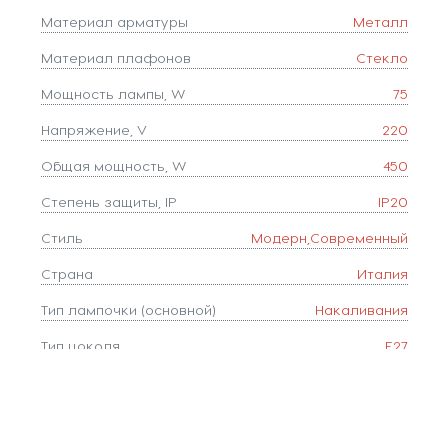
Материал арматуры
Металл
Материал плафонов
Стекло
Мощность лампы, W
75
Напряжение, V
220
Общая мощность, W
450
Степень защиты, IP
IP20
Стиль
Модерн,Современный
Страна
Италия
Тип лампочки (основной)
Накаливания
Тип цоколя
E27
Форма плафона
цилиндр
Цвет
Белый