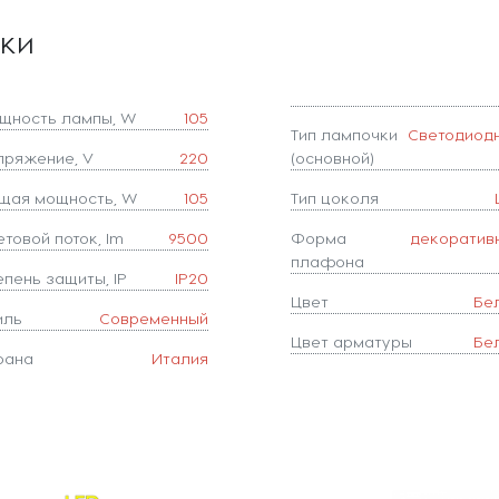
ики
щность лампы, W
105
Тип лампочки
Светодиод
пряжение, V
220
(основной)
щая мощность, W
105
Тип цоколя
товой поток, lm
9500
Форма
декоратив
плафона
епень защиты, IP
IP20
Цвет
Бе
иль
Современный
Цвет арматуры
Бе
рана
Италия