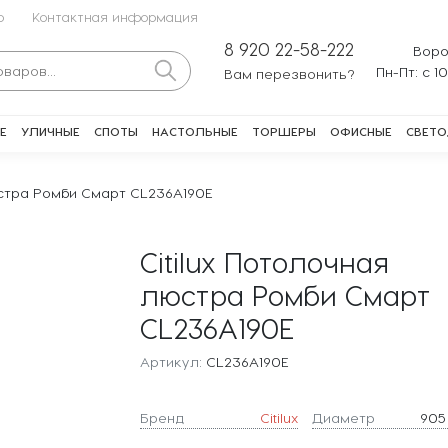
о
Контактная информация
8 920 22-58-222
Воро
Пн-Пт: с 1
Вам перезвонить?
Е
УЛИЧНЫЕ
СПОТЫ
НАСТОЛЬНЫЕ
ТОРШЕРЫ
ОФИСНЫЕ
СВЕТО
юстра Ромби Смарт CL236A190E
Citilux Потолочная
люстра Ромби Смарт
CL236A190E
Артикул:
CL236A190E
Бренд
Citilux
Диаметр
905