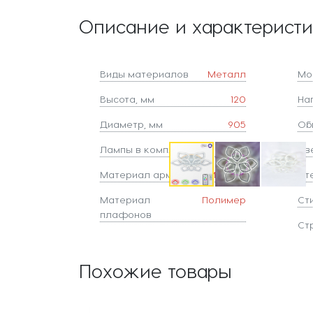
Описание и характерист
Виды материалов
Металл
Мо
Высота, мм
120
На
Диаметр, мм
905
Об
Лампы в комплекте
да
Све
Материал арматуры
Металл
Ст
Материал
Полимер
Ст
плафонов
Ст
Похожие товары