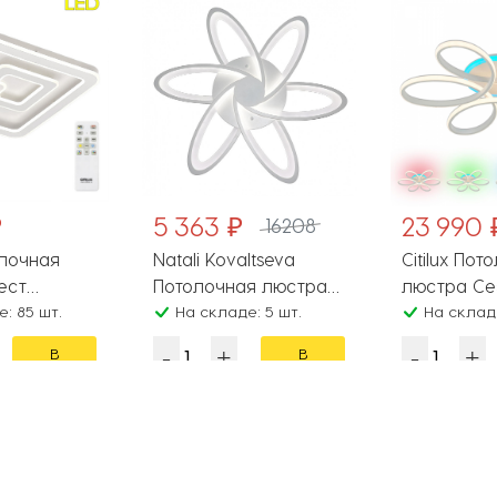
₽
5 363 ₽
23 990 
16208
олочная
Natali Kovaltseva
Citilux Пот
ест
Потолочная люстра
люстра Се
: 85 шт.
HIGH-TECH LED LAMPS
На складе: 5 шт.
CL233A170
На складе
HIGH-TECH LED LAMPS
В
В
82008
корзину
корзину