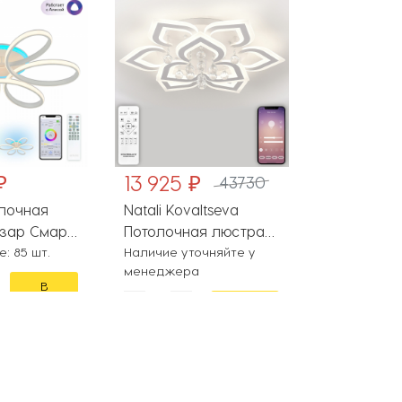
₽
13 925 ₽
28 990 
43730
олочная
Natali Kovaltseva
Citilux Пот
зар Смарт
Потолочная люстра
люстра Ст
E
: 85 шт.
Cascade LED LAMPS
Наличие уточняйте у
Смарт CL
На складе
менеджера
81158
В
корзину
В
корзину