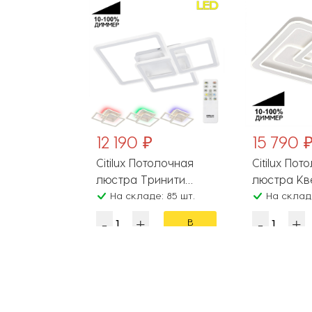
12 190 ₽
15 790 
олочная
Citilux Потолочная
Citilux Пот
lasia 51649
люстра Тринити
люстра Кв
чняйте у
CL238230E
На складе: 85 шт.
CL739150
На складе
В
В
корзину
корзину