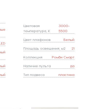
Цветовая
3000-
ные
температура, K
5500
Цвет плафонов
Белый
LED
Площадь освещения, м2
21
ный
Коллекция
Ромби Смарт
лый
Наличие пульта
да
лый
Тип подвеса
пластина