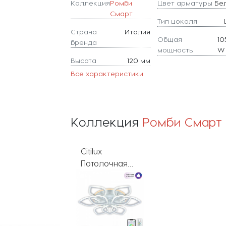
Коллекция
Ромби
Цвет арматуры
Бе
Смарт
Тип цоколя
Страна
Италия
Общая
10
бренда
мощность
W
Высота
120 мм
Все характеристики
Коллекция
Ромби Смарт
Citilux
Потолочная
люстра Ромби
Смарт
CL236A190E