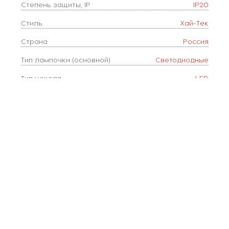
Степень защиты, IP
IP20
Стиль
Хай-Тек
Страна
Россия
Тип лампочки (основной)
Светодиодные
Тип цоколя
LED
Форма плафона
квадрат
Цвет
Белый
Цвет арматуры
Черный
Цветовая температура, K
2800-6000
Цвет плафонов
Белый
Ширина, мм
80
Площадь освещения, м2
38
Коллекция
Stalker