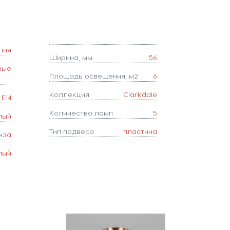
лия
Ширина, мм
56
ные
Площадь освещения, м2
6
Коллекция
Clarkdale
E14
Количество ламп
5
лый
Тип подвеса
пластина
нза
лый