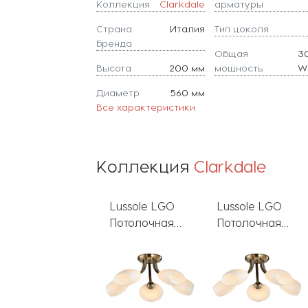
Коллекция
Clarkdale
арматуры
Страна
Италия
Тип цоколя
бренда
Общая
3
Высота
200 мм
мощность
W
Диаметр
560 мм
Все характеристики
Коллекция
Clarkdale
Lussole LGO
Lussole LGO
Потолочная
Потолочная
люстра
люстра
Clarkdale
Clarkdale LSP-
GRLSP-0189
0189