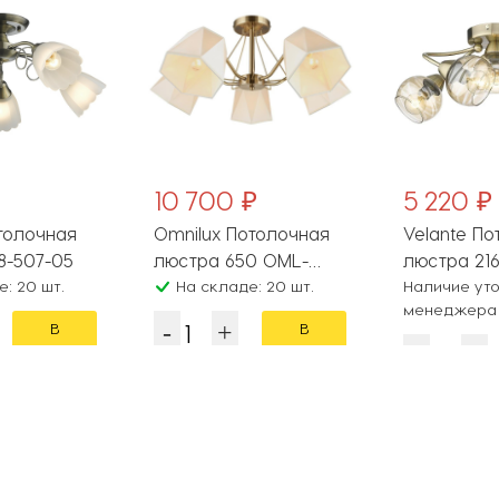
10 700 ₽
5 220 ₽
толочная
Omnilux Потолочная
Velante По
ра 708-507-05
люстра 650 OML-
люст
: 20 шт.
65007-05
На складе: 20 шт.
Наличие уто
менеджера
В
В
корзину
корзину