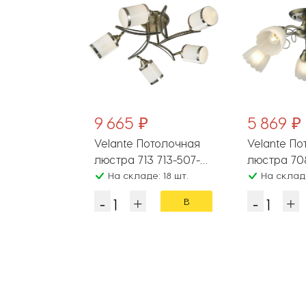
9 665 ₽
5 869 ₽
12095
олочная
Velante Потолочная
Velante По
ne MR1521-
люстра 713 713-507-
люст
: 30 шт.
05
На складе: 18 шт.
На складе
В
В
корзину
корзину
Популярные разделы