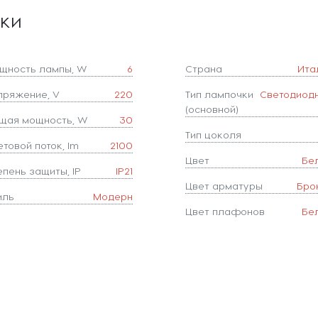
ики
щность лампы, W
6
Страна
Ита
пряжение, V
220
Тип лампочки
Светодиод
(основной)
щая мощность, W
30
Тип цоколя
товой поток, lm
2100
Цвет
Бе
епень защиты, IP
IP21
Цвет арматуры
Бро
иль
Модерн
Цвет плафонов
Бе