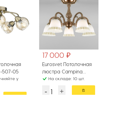
17 000 ₽
2 684 ₽
толочная
Eurosvet Потолочная
Vitaluce П
ра 216-507-05
люстра Campina
люст
чняйте у
60107/5 античная
На складе: 10 шт.
Наличие уто
менеджера
бронза
В
В
корзину
корзину