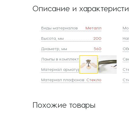
Описание и характерист
Виды материалов
Металл
Мо
Высота, мм
200
На
Диаметр, мм
560
Об
Лампы в комплекте
да
Све
Материал арматуры
Металл
Ст
Материал плафонов
Стекло
Ст
Похожие товары