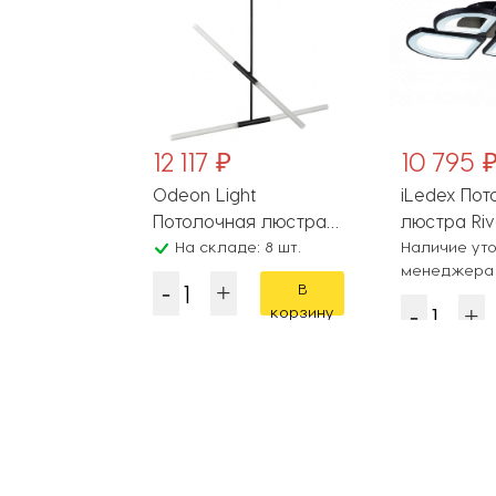
12 117 ₽
10 795 
олочная
Odeon Light
iLedex Пот
рта
Потолочная люстра
люстра Riv
: 48 шт.
Soho 4307/4
На складе: 8 шт.
BK
Наличие уто
менеджера
В
В
корзину
корзину
Популярные разделы