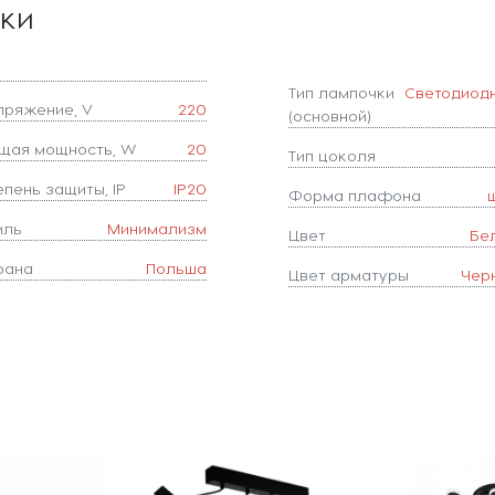
ики
Тип лампочки
Светодиод
пряжение, V
220
(основной)
щая мощность, W
20
Тип цоколя
епень защиты, IP
IP20
Форма плафона
иль
Минимализм
Цвет
Бе
рана
Польша
Цвет арматуры
Чер