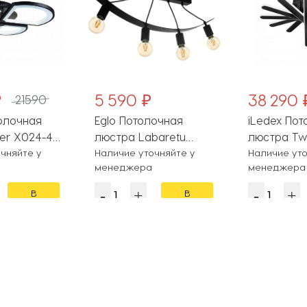
₽
5 590 ₽
38 290 
21590
олочная
Eglo Потолочная
iLedex Пот
er X024-4
люстра Labaretu
люстра Twi
чняйте у
99014
Наличие уточняйте у
6-X-T BK
Наличие уто
менеджера
менеджера
В
В
корзину
корзину