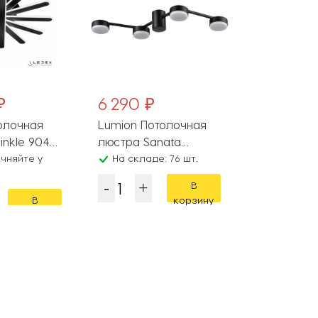
₽
6 290 ₽
10 999 
олочная
Lumion Потолочная
Citilux Пот
nkle 9043-
люстра Sanata
люстра Та
чняйте у
8187/4C
На складе: 76 шт.
CL542541
На складе
В
В
корзину
корзину