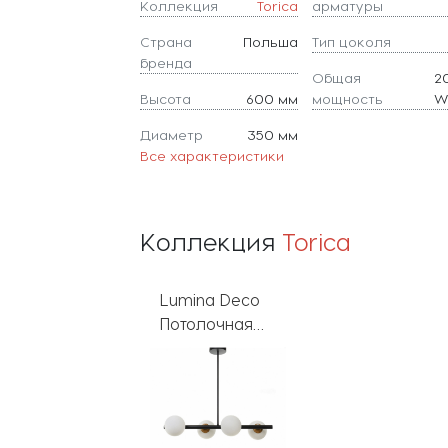
Коллекция
Torica
арматуры
Страна
Польша
Тип цоколя
бренда
Общая
2
Высота
600 мм
мощность
Диаметр
350 мм
Все характеристики
Коллекция
Torica
Lumina Deco
Потолочная
люстра Torica
LDP 7001-4
BK+MD