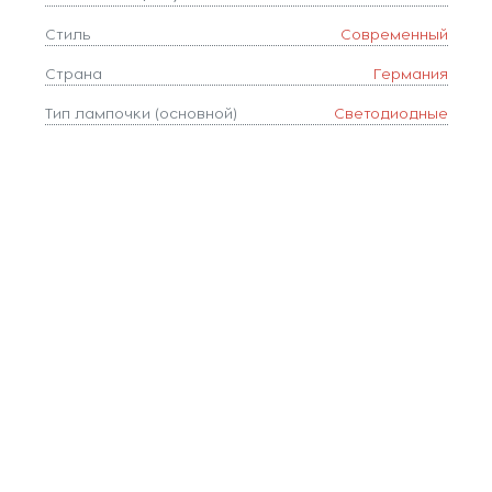
Стиль
Современный
Страна
Германия
Тип лампочки (основной)
Светодиодные
Тип цоколя
LED
Форма плафона
декоративный
Цвет
Белый
Цвет арматуры
Белый
Цветовая температура, K
3000/4300/6500
Цвет плафонов
Белый
Ширина, мм
53
Площадь освещения, м2
18
Коллекция
Effect