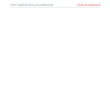
Тип лампочки (основной)
Накаливания
Тип цоколя
E14
Форма плафона
цилиндр
Цвет
Белый
Цвет арматуры
Белый
Цвет плафонов
Белый
Ширина, мм
8
Площадь освещения, м2
2
Коллекция
Wing
Длина, мм
90
Количество ламп
1
Тип подвеса
пластина