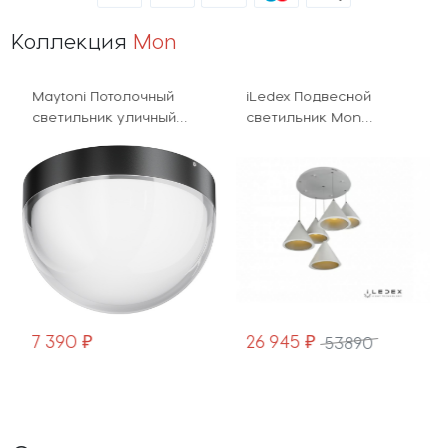
Коллекция
Mon
Maytoni Потолочный
iLedex Подвесной
светильник уличный
светильник Mon
Mon O438CL-L12GF3K
WL8858-5 WH
7 390 ₽
26 945 ₽
53890