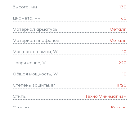
Высота, мм
130
Диаметр, мм
60
Материал арматуры
Металл
Материал плафонов
Металл
Мощность лампы, W
10
Напряжение, V
220
Общая мощность, W
10
Степень защиты, IP
IP20
Стиль
Техно,Минимализм
Страна
Россия
Тип лампочки (основной)
Светодиодные
Тип цоколя
GU5.3