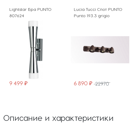
r Бра PUNTO
Lucia Tucci Спот PUNTO
Lightstar П
Punto 193.3 grigio
светильник
807084
6 890 ₽
69 999 ₽
22970
Описание и характеристики