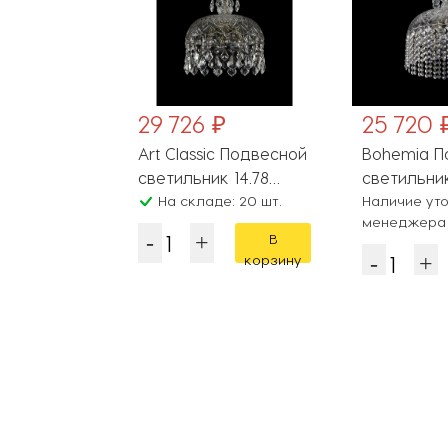
29 726 ₽
25 720 
Art Classic Подвесной
Bohemia П
светильник 14.78
светильник
14.781.35.Pa.L
На складе: 20 шт.
14781/35 Pa
Наличие уто
менеджера
В
корзину
Популярные разделы