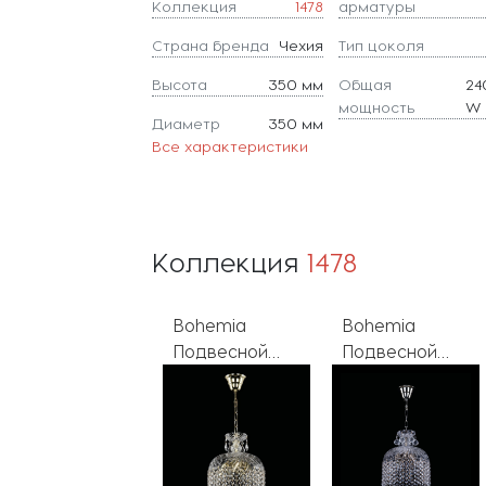
Коллекция
1478
арматуры
Страна бренда
Чехия
Тип цоколя
Высота
350 мм
Общая
24
мощность
W
Диаметр
350 мм
Все характеристики
Коллекция
1478
Bohemia
Bohemia
Bohemia
Подвесной
Подвесной
Подвесной
светильник
светильник
светильник
1478 14781/25
1478 14781/25
1478 14781/15
Ni
Ni R
Pa R