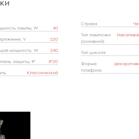
ики
Страна
Че
щность лампы, W
40
Тип лампочки
Накалива
пряжение, V
220
(основной)
щая мощность, W
240
Тип цоколя
епень защиты, IP
IP20
Форма
декоратив
плафона
иль
Классический