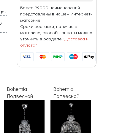
Более 99000 наименований
E14
представлены в нашем Интернет-
магазине.
0
Сроки доставки, наличие в
магазине, способы оплаты можно
уточнить в разделе
"Доставка и
оплата"
Bohemia
Bohemia
Bohemia
Подвесной
Подвесной
Интерьерная
светильник
светильник
настольная
1478 14781/35
1478 14781/15 G
лампа 1478
Ni
R
14781L1/22 G
Leafs