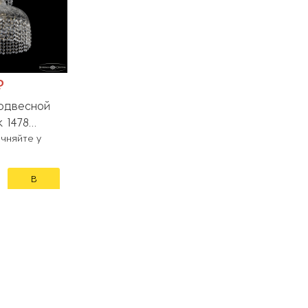
₽
одвесной
 1478
 R
чняйте у
В
корзину