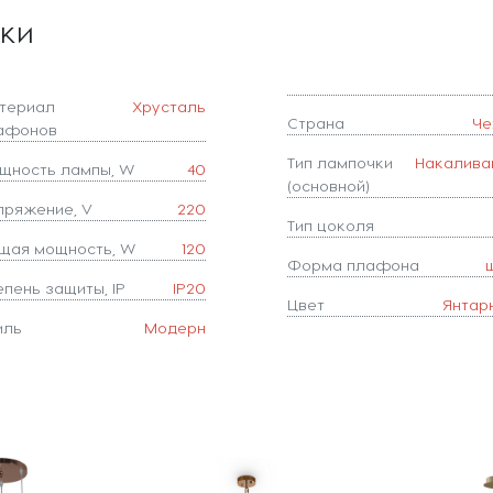
ики
териал
Хрусталь
Страна
Че
афонов
Тип лампочки
Накалива
щность лампы, W
40
(основной)
пряжение, V
220
Тип цоколя
щая мощность, W
120
Форма плафона
епень защиты, IP
IP20
Цвет
Янтар
иль
Модерн