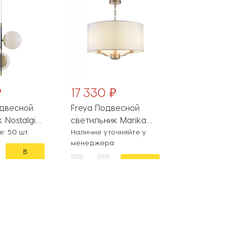
₽
17 330 ₽
5 806 ₽
одвесной
Freya Подвесной
Vele Luce
 Nostalgia
светильник Marika
светильник
-03G
: 50 шт.
FR5671PL-03G
Наличие уточняйте у
VL5864P0
Наличие уто
менеджера
менеджера
В
корзину
В
корзину