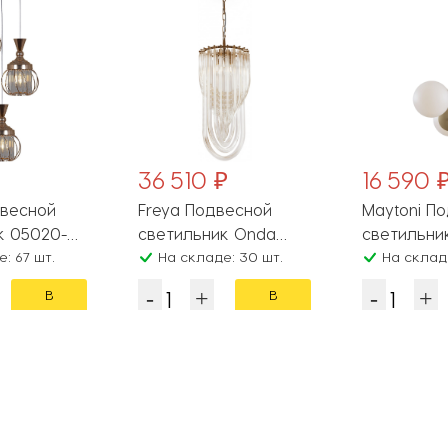
36 510 ₽
16 590 
двесной
Freya Подвесной
Maytoni П
0-
светильник Onda
светильник
: 67 шт.
FR5182PL-03FG
На складе: 30 шт.
MOD048PL
На складе
В
В
корзину
корзину