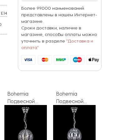
Более 99000 наименований
E14
представлены в нашем Интернет-
магазине.
0
Сроки доставки, наличие в
магазине, способы оплаты можно
уточнить в разделе
"Доставка и
оплата"
Bohemia
Bohemia
Подвесной
Подвесной
светильник
светильник
5479 5479/17
5479 5479/18
Ni Clear/M-1F
Ni Clear/M-1H