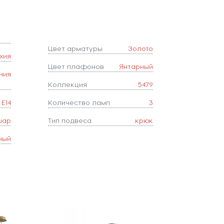
Цвет арматуры
Золото
хия
Цвет плафонов
Янтарный
ния
Коллекция
5479
E14
Количество ламп
3
шар
Тип подвеса
крюк
ный