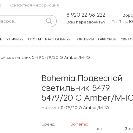
о
Контактная информация
8 920 22-58-222
Воро
Пн-Пт: с 1
Вам перезвонить?
Е
УЛИЧНЫЕ
СПОТЫ
НАСТОЛЬНЫЕ
ТОРШЕРЫ
ОФИСНЫЕ
СВЕТО
ой светильник 5479 5479/20 G Amber/M-1G
Bohemia Подвесной
светильник 5479
5479/20 G Amber/M-1
Артикул:
5479/20 G Amber/M-1G
Бренд
Bohemia
Цвет
Зол