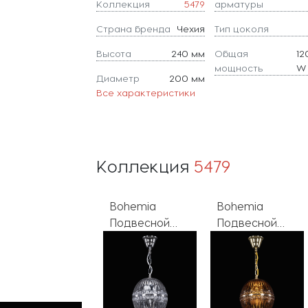
Коллекция
5479
арматуры
Страна бренда
Чехия
Тип цоколя
Высота
240 мм
Общая
12
мощность
W
Диаметр
200 мм
Все характеристики
Коллекция
5479
Bohemia
Bohemia
Подвесной
Подвесной
светильник
светильник
5479 5479/22
5479 5479/20
Ni Clear/M-1G
G Amber/M-1G