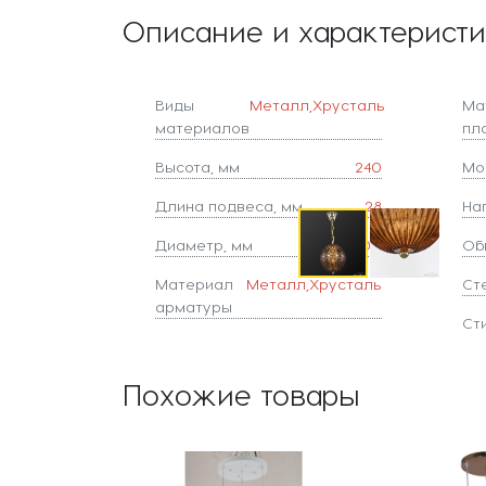
Описание и характерист
Виды
Металл,Хрусталь
Ма
материалов
пл
Высота, мм
240
Мо
Длина подвеса, мм
28
На
Диаметр, мм
200
Об
Материал
Металл,Хрусталь
Ст
арматуры
Ст
Похожие товары