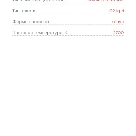
Тип цоколя
G24q-4
Форма плафона
конус
Цветовая температура, K
2700
Ширина, мм
45
Коллекция
Capsule
Количество ламп
1
Глубина, мм
450
Тип подвеса
пластина
Похожие товары