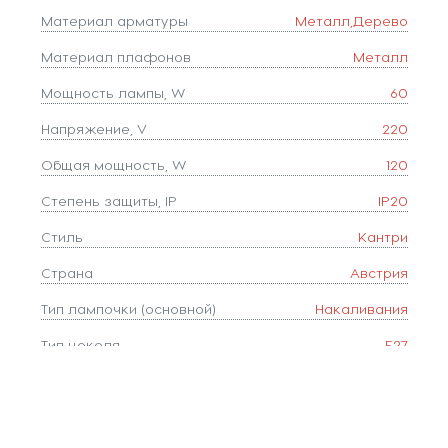
Материал арматуры
Металл,Дерево
Материал плафонов
Металл
Мощность лампы, W
60
Напряжение, V
220
Общая мощность, W
120
Степень защиты, IP
IP20
Стиль
Кантри
Страна
Австрия
Тип лампочки (основной)
Накаливания
Тип цоколя
E27
Форма плафона
конус
Цвет
Черный