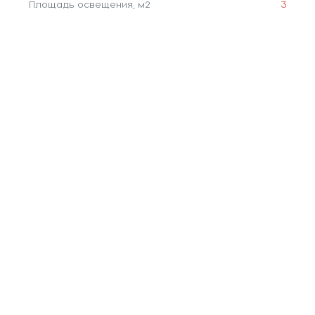
Площадь освещения, м2
3
Коллекция
Carlton 1
Количество ламп
1
Тип подвеса
пластина
Похожие товары
3 330 ₽
5 410 ₽