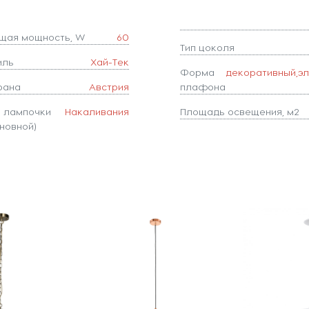
щая мощность, W
60
Тип цоколя
иль
Хай-Тек
Форма
декоративный,э
рана
Австрия
плафона
п лампочки
Накаливания
Площадь освещения, м2
новной)