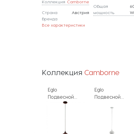
Коллекция
Camborne
Общая
6
Страна
Австрия
мощность
бренда
Все характеристики
Коллекция
Camborne
Eglo
Eglo
Eglo
Подвесной
Подвесной
Подвесной
светильник
светильник
светильник
Camborne
Camborne
Camborne
96883
96884
97212