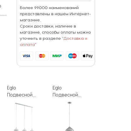
0
Более 99000 наименований
W
представлены в нашем Интернет-
магазине.
Сроки доставки, наличие в
магазине, способы оплаты можно
уточнить в разделе
"Доставка и
оплата"
Eglo
Eglo
Eglo
Подвесной
Подвесной
Подвесной
светильник
светильник
светильник
Camborne
Camborne
Camborne
97213
97243
97215