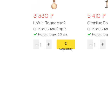
₽
3 330 ₽
5 410 ₽
двесной
Loft It Подвесной
Omnilux П
к Armel
светильник Rope
светильник
.60
: 14 шт.
LOFT1174
На складе: 20 шт.
OML-50306
На складе
В
В
корзину
корзину
Популярные разделы