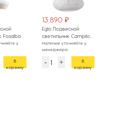
13 890 ₽
8 590 ₽
есной
Eglo Подвесной
Eglo Подв
 Fosalba
светильник Campilo
светильник
чняйте у
93373
Наличие уточняйте у
49487
На складе
менеджера
В
В
корзину
корзину