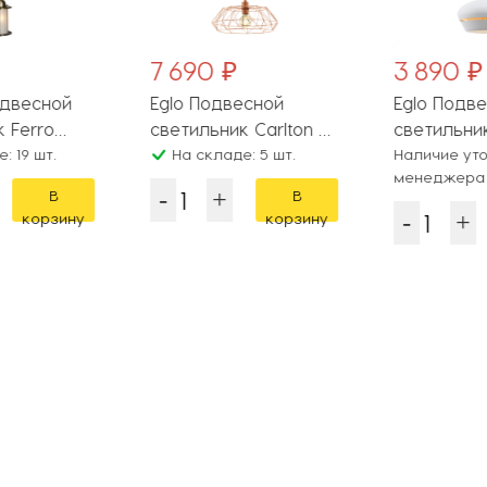
7 690 ₽
3 890 ₽
одвесной
Eglo Подвесной
Eglo Подв
 Ferro
светильник Carlton 2
светильник
-01
: 19 шт.
49488
На складе: 5 шт.
96888
Наличие уто
менеджера
В
В
корзину
корзину