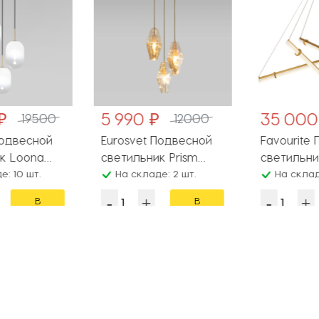
₽
5 990 ₽
35 000
19500
12000
Подвесной
Eurosvet Подвесной
Favourite 
к Loona
светильник Prism
светильник
тунь
: 10 шт.
50236/3
На складе: 2 шт.
4553-3P
На складе
В
В
корзину
корзину