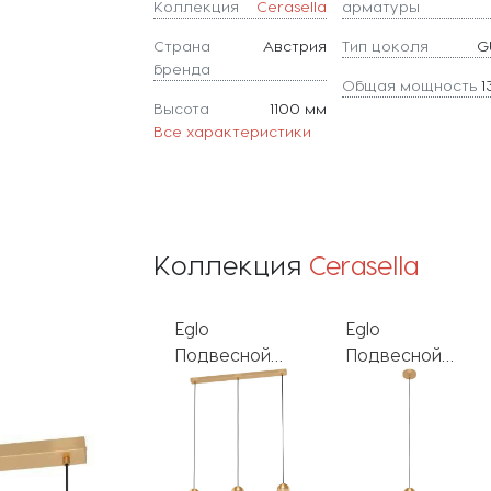
Коллекция
Cerasella
арматуры
Страна
Австрия
Тип цоколя
G
бренда
Общая мощность
1
Высота
1100 мм
Все характеристики
Коллекция
Cerasella
Eglo
Eglo
Подвесной
Подвесной
светильник
светильник
Cerasella
Cerasella
99629
99628