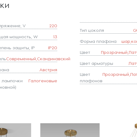
ики
пряжение, V
220
Тип цоколя
G
щая мощность, W
13
Форма плафона
шар,ко
епень защиты, IP
IP20
Цвет
Прозрачный,Лат
иль
Современный,Скандинавский
Цвет арматуры
Лат
рана
Австрия
Цвет
Прозрачный,Ла
п лампочки
Галогеновые
плафонов
новной)