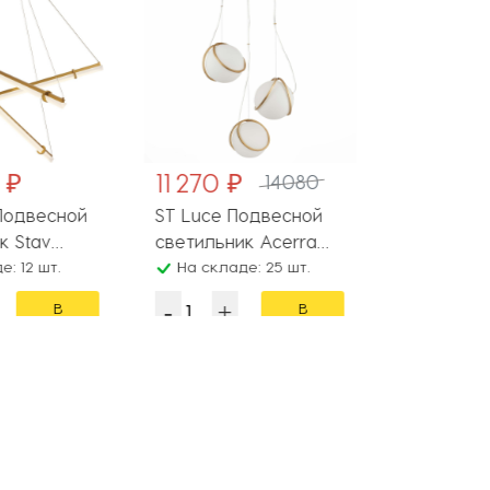
 ₽
11 270 ₽
11 120 ₽
14080
Подвесной
ST Luce Подвесной
ST Luce П
 Stav
светильник Acerra
светильни
: 12 шт.
SL1181.353.03
На складе: 25 шт.
SL1181.313.
На складе:
В
В
корзину
корзину