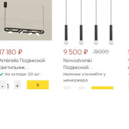
9 500 ₽
5 417 ₽
19000
Подвесной
Nowodvorski
Vitaluce П
к
Подвесной
светильник V303
AL
: 20 шт.
светильник Baton
Наличие уточняйте у
1/4S
На складе
менеджера
7854
В
корзину
В
корзину