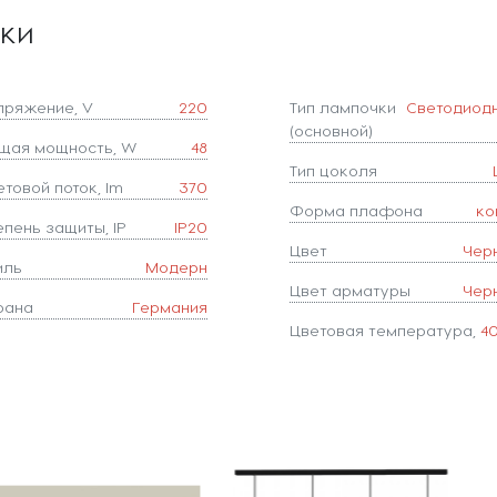
ики
пряжение, V
220
Тип лампочки
Светодиод
(основной)
щая мощность, W
48
Тип цоколя
товой поток, lm
370
Форма плафона
ко
епень защиты, IP
IP20
Цвет
Чер
иль
Модерн
Цвет арматуры
Чер
рана
Германия
Цветовая температура,
4