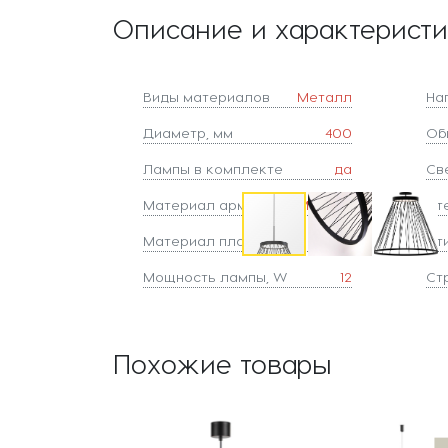
Описание и характерист
Виды материалов
Металл
На
Диаметр, мм
400
Об
Лампы в комплекте
да
Све
Материал арматуры
Металл
Ст
Материал плафонов
Нить
Ст
Мощность лампы, W
12
Ст
Похожие товары