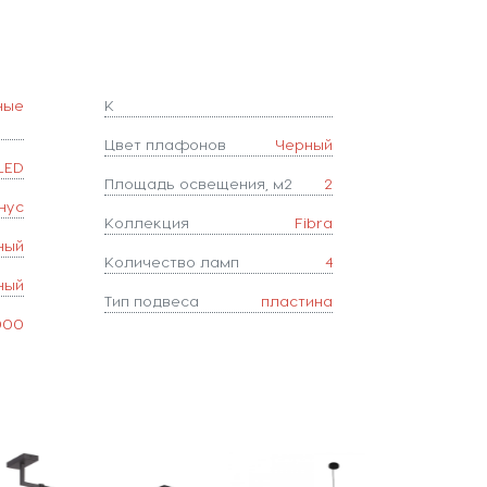
ные
K
Цвет плафонов
Черный
LED
Площадь освещения, м2
2
нус
Коллекция
Fibra
ный
Количество ламп
4
ный
Тип подвеса
пластина
000