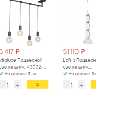
51 110 ₽
8 090 ₽
одвесной
Loft It Подвесной
Eglo Подв
2-
светильник
светильни
: 3 шт.
Noctambule 10192/L
На складе: 5 шт.
98765
Наличие уто
менеджера
В
В
корзину
корзину