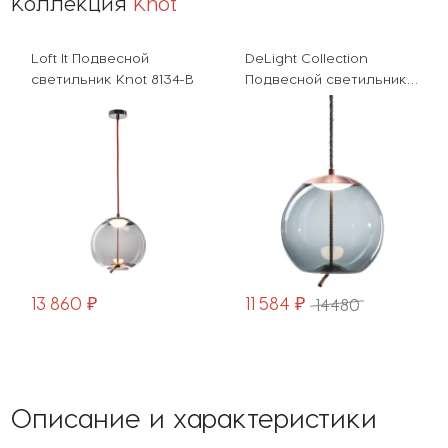
Коллекция
Knot
Loft It Подвесной
DeLight Collection
светильник Knot 8134-B
Подвесной светильник
Knot 9966P/C
copper/blue
13 860 ₽
11 584 ₽
14480
Описание и характеристики