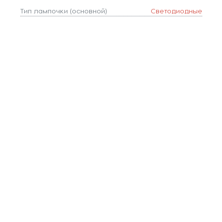
Тип лампочки (основной)
Светодиодные
Тип цоколя
LED
Форма плафона
шар
Цвет
Голубой
Цвет арматуры
Медный
Цвет плафонов
Голубой
Ширина, мм
30
Площадь освещения, м2
3
Коллекция
Knot
Длина, мм
300
Количество ламп
1
Тип подвеса
пластина