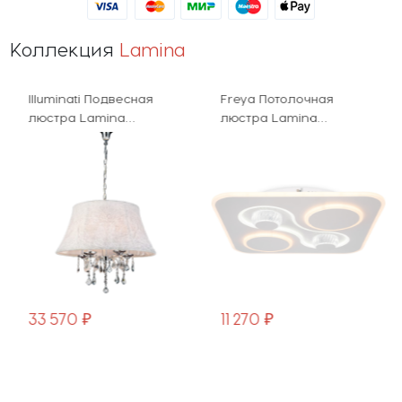
Коллекция
Lamina
Illuminati Подвесная
Freya Потолочная
люстра Lamina
люстра Lamina
MD122801-5A
FR6049CL-L95W
33 570 ₽
11 270 ₽