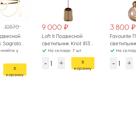
9 000 ₽
3 800 ₽
10570
одвесной
Loft It Подвесной
Favourite 
к Sagrato
светильник Knot 8135-
светильник
.55
чняйте у
C mini
На складе: 7 шт.
4268-2P
На складе
В
В
корзину
корзину