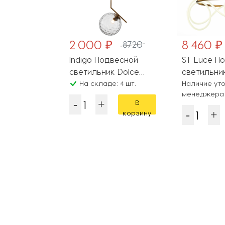
2 000 ₽
8 460 ₽
8720
Подвесной
Indigo Подвесной
ST Luce П
 Frost
светильник Dolce
светильни
: 10 шт.
V000118
На складе: 4 шт.
SL6102.303
Наличие уто
менеджера
В
В
корзину
корзину
Популярные разделы