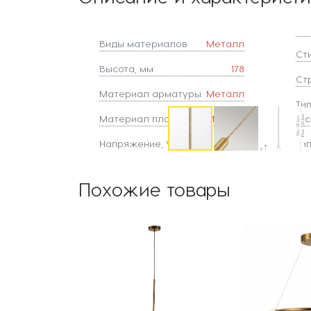
Виды материалов
Металл
Ст
Высота, мм
178
Ст
Материал арматуры
Металл
Ти
Материал плафонов
Металл
(ос
Напряжение, V
220
Ти
Похожие товары