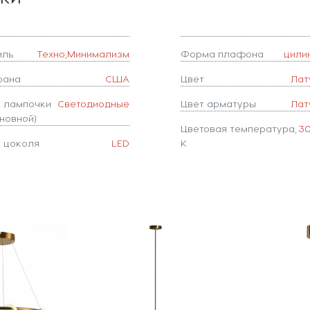
иль
Техно,Минимализм
Форма плафона
цили
рана
США
Цвет
Лат
п лампочки
Светодиодные
Цвет арматуры
Лат
новной)
Цветовая температура,
3
п цоколя
LED
K