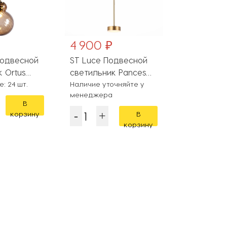
4 900 ₽
8 890 ₽
Подвесной
ST Luce Подвесной
Belfast По
 Ortus
светильник Pances
светильник
: 24 шт.
SL6000.303.01
Наличие уточняйте у
D3315-1 GL
Наличие уто
менеджера
менеджера
В
корзину
В
корзину