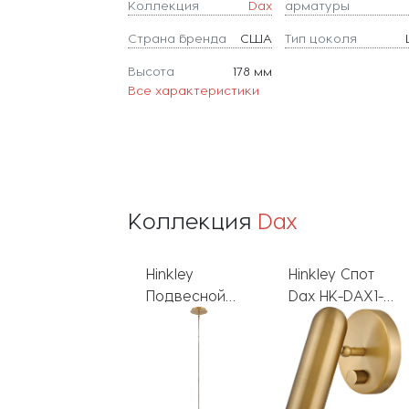
Коллекция
Dax
арматуры
Страна бренда
США
Тип цоколя
Высота
178 мм
Все характеристики
Коллекция
Dax
Hinkley
Hinkley Спот
Подвесной
Dax HK-DAX1-
светильник
HB
Dax HK-DAX-
MP-HB