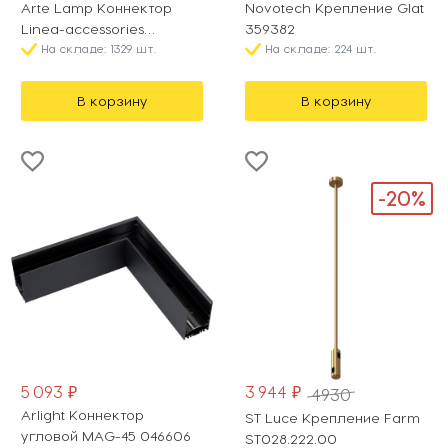
Arte Lamp Коннектор
Novotech Крепление Glat
Linea-accessories
359382
A480606
На складе: 1329 шт.
На складе: 224 шт.
В корзину
В корзину
-20%
5 093 ₽
3 944 ₽
4930
Arlight Коннектор
ST Luce Крепление Farm
угловой MAG-45 046606
ST028.222.00