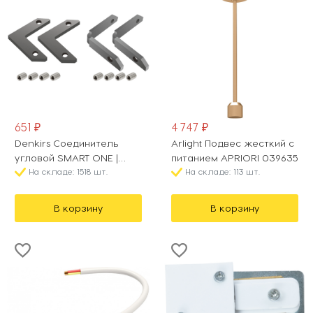
651 ₽
4 747 ₽
Denkirs Соединитель
Arlight Подвес жесткий с
угловой SMART ONE |
питанием APRIORI 039635
СМАРТ УАН TR2027-AL
На складе: 1518 шт.
На складе: 113 шт.
В корзину
В корзину