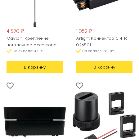
4 590 ₽
1 052 ₽
Maytoni Крепление
Arlight Коннектор C 4TR
потолочное Accessories
026501
for tracks Flarity TRA159C-
На складе: 4 шт.
На складе: 88 шт.
S1-B
В корзину
В корзину