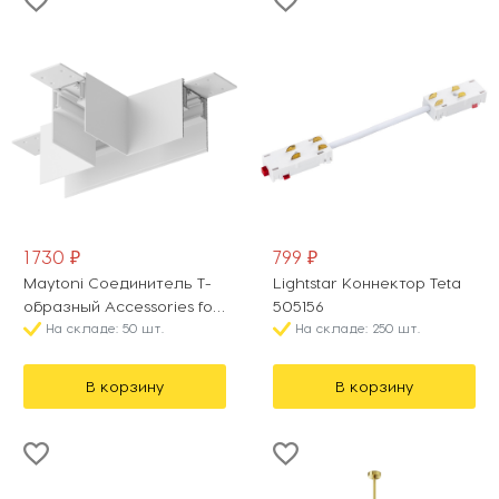
1 730 ₽
799 ₽
Maytoni Соединитель T-
Lightstar Коннектор Teta
образный Accessories for
505156
tracks Gravity TRA010CT-
На складе: 50 шт.
На складе: 250 шт.
41W
В корзину
В корзину