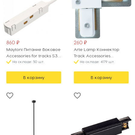
860 ₽
260 ₽
Maytoni Питание боковое
Arte Lamp Коннектор
Accessories for tracks S35
Track Accessories
TRA004B-22W
На складе: 50 шт.
A120233L
На складе: 4179 шт.
В корзину
В корзину