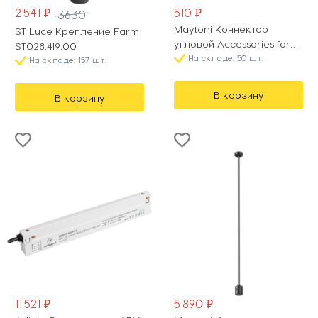
2 541 ₽
510 ₽
3630
Maytoni Коннектор
ST Luce Крепление Farm
угловой Accessories for
ST028.419.00
tracks S35 TRA004CL-22B
На складе: 50 шт.
На складе: 157 шт.
В корзину
В корзину
11 521 ₽
5 890 ₽