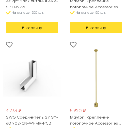
Arlight Блок питания ARV-
Maytoni Крепление
SP 042921
потолочное Accessories
На складе: 200 шт.
for tracks Flarity TRA159C-
На складе: 50 шт.
IPCL1-B
В корзину
В корзину
4 773 ₽
5 920 ₽
SWG Соединитель SY SY-
Maytoni Крепление
601902-CN-WHMR-PCB
потолочное Accessories