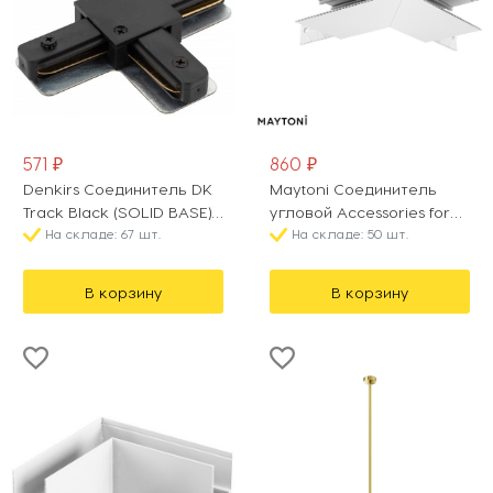
571 ₽
860 ₽
Denkirs Соединитель DK
Maytoni Соединитель
Track Black (SOLID BASE) |
угловой Accessories for
DK ТРЕК ЧЕРНЫЙ (СОЛИД
На складе: 67 шт.
tracks Exility TRA034OCL-
На складе: 50 шт.
БЕЙС) TR1103-BK
41W
В корзину
В корзину