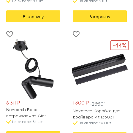
На складе: 30 шт.
for tracks Flarity TRA159C-
На складе: 9 шт.
IPC1-BS
В корзину
В корзину
-44%
6 311 ₽
1 300 ₽
2330
Novotech База
Novotech Коробка для
встраиваемая Glat
драйвера Kit 135031
359386
На складе: 84 шт.
На складе: 240 шт.