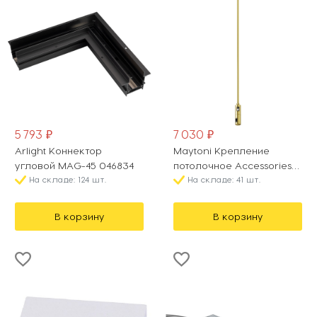
5 793 ₽
7 030 ₽
Arlight Коннектор
Maytoni Крепление
угловой MAG-45 046834
потолочное Accessories
На складе: 124 шт.
for tracks Flarity TRA159C-
На складе: 41 шт.
D1-BS
В корзину
В корзину