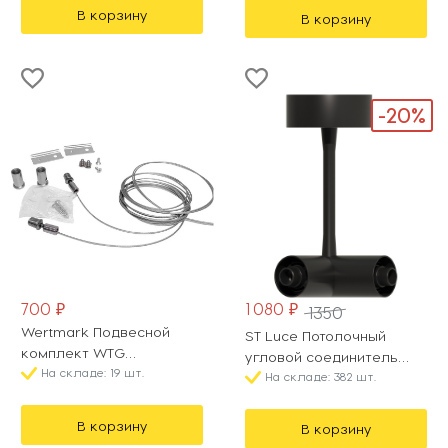
В корзину
В корзину
-20%
700 ₽
1 080 ₽
1350
Wertmark Подвесной
ST Luce Потолочный
комплект WTG
угловой соединитель
WTG.L5.00.J00
На складе: 19 шт.
Techno ST1602.439.00
На складе: 382 шт.
В корзину
В корзину