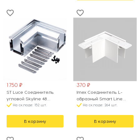
1 750 ₽
370 ₽
ST Luce Соединитель
Imex Соединитель L-
угловой Skyline 48
образный Smart Line
ST003.199.04
На складе: 152 шт.
IL.0050.1002-WH
На складе: 264 шт.
В корзину
В корзину