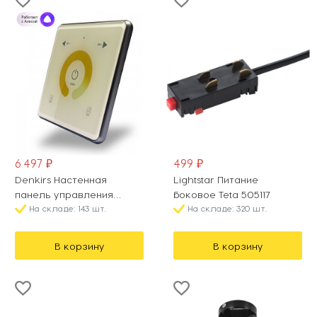
6 497 ₽
499 ₽
Denkirs Настенная
Lightstar Питание
панель управления
боковое Teta 505117
Smart control | СМАРТ
На складе: 143 шт.
На складе: 320 шт.
КОНТРОЛ DK7200-WH
В корзину
В корзину