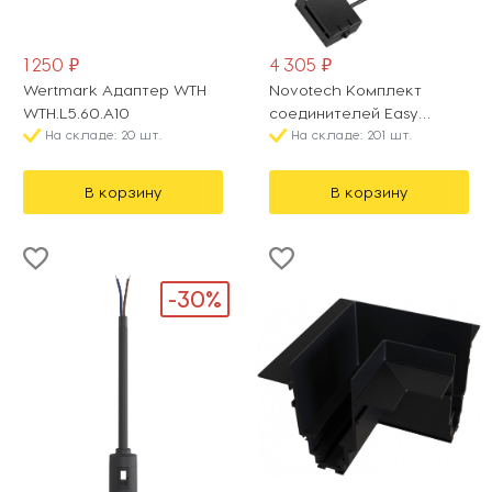
1 250 ₽
4 305 ₽
Wertmark Адаптер WTH
Novotech Комплект
WTH.L5.60.A10
соединителей Easy
На складе: 20 шт.
135260
На складе: 201 шт.
В корзину
В корзину
-30%