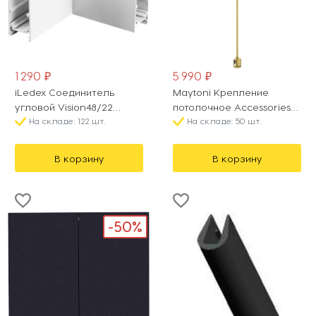
1 290 ₽
5 990 ₽
iLedex Соединитель
Maytoni Крепление
угловой Vision48/22
потолочное Accessories
CORNER CONNECT 4822-
На складе: 122 шт.
for tracks Flarity TRA159C-
На складе: 50 шт.
021-95/95-WH
IPCL1-BS
В корзину
В корзину
-50%