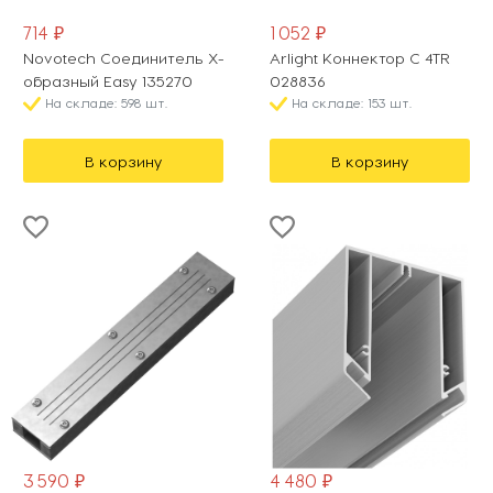
714 ₽
1 052 ₽
Novotech Соединитель X-
Arlight Коннектор C 4TR
образный Easy 135270
028836
На складе: 598 шт.
На складе: 153 шт.
В корзину
В корзину
3 590 ₽
4 480 ₽