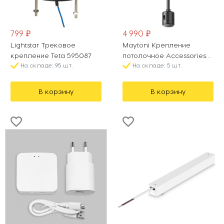
799 ₽
4 990 ₽
Lightstar Трековое
Maytoni Крепление
крепление Teta 595087
потолочное Accessories
На складе: 95 шт.
for tracks Flarity TRA158C-
На складе: 5 шт.
IPC1-B
В корзину
В корзину