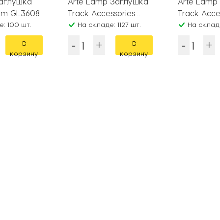
Заглушка
Arte Lamp Заглушка
Arte Lamp
tem GL3608
Track Accessories
Track Acce
: 100 шт.
A210106
На складе: 1127 шт.
A210006
На складе
В
В
корзину
корзину
Хрустальные
Трековые
М
люстры