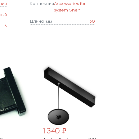
ния
Коллекция
Accessories for
system Shelf
ный
Длина, мм
60
6
1 340 ₽
2 840 ₽