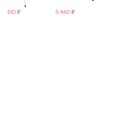
CA031B-B
5 460 ₽
1 560 ₽
2 190 ₽