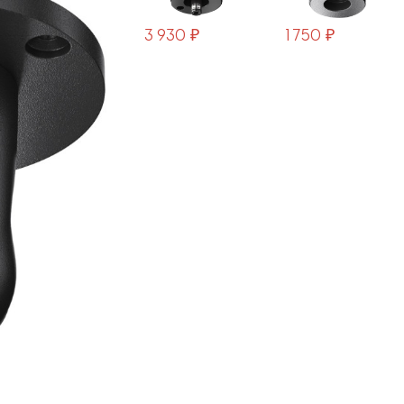
CA022BO-B
3 930 ₽
1 750 ₽
510 ₽