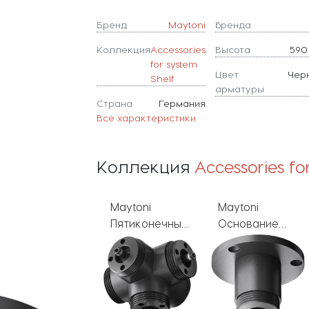
Бренд
Maytoni
бренда
Коллекция
Accessories
Высота
590
for system
Цвет
Чер
Shelf
арматуры
Страна
Германия
Все характеристики
Коллекция
Accessories fo
Maytoni
Maytoni
Maytoni
Пятиконечный
Основание
Тросовый
коннектор
для
подвес
Accessories for
накладного
Accessories for
system Shelf
монтажа
system Shelf
CA020L5C-B
Accessories for
CA028SW-
system Shelf
L1000-B