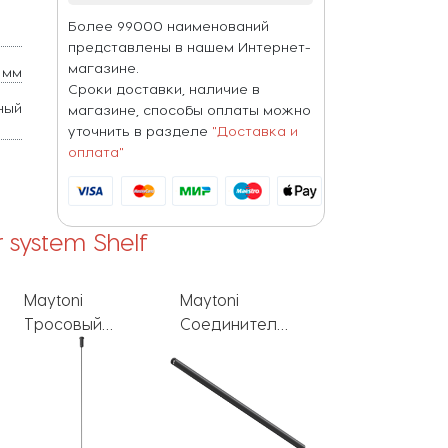
Более 99000 наименований
представлены в нашем Интернет-
магазине.
 мм
Сроки доставки, наличие в
ный
магазине, способы оплаты можно
уточнить в разделе
"Доставка и
оплата"
r system Shelf
Maytoni
Maytoni
Maytoni
Соединитель
Потолочная
Коннектор
Accessories for
чаша для
прямой
system Shelf
ввода
Accessories fo
CA011-L900-B
питания
system Shelf
Accessories for
CA013IC-B
system Shelf