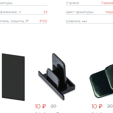
матуры
Страна
Герма
пряжение, V
24
Цвет арматуры
Чер
епень защиты, IP
IP20
Ширина, мм
10 ₽
10 ₽
20
20