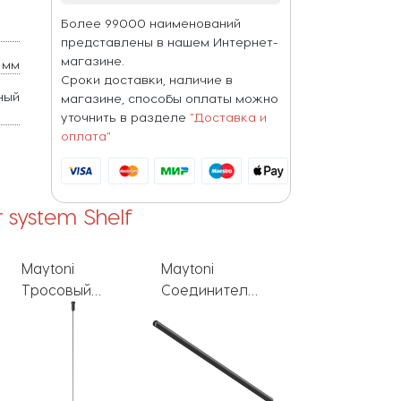
Более 99000 наименований
представлены в нашем Интернет-
магазине.
 мм
Сроки доставки, наличие в
ный
магазине, способы оплаты можно
уточнить в разделе
"Доставка и
оплата"
r system Shelf
Maytoni
Maytoni
Maytoni
Соединитель
Потолочная
Коннектор
Accessories for
чаша для
прямой
system Shelf
ввода
Accessories fo
CA011-L900-B
питания
system Shelf
Accessories for
CA013IC-B
system Shelf