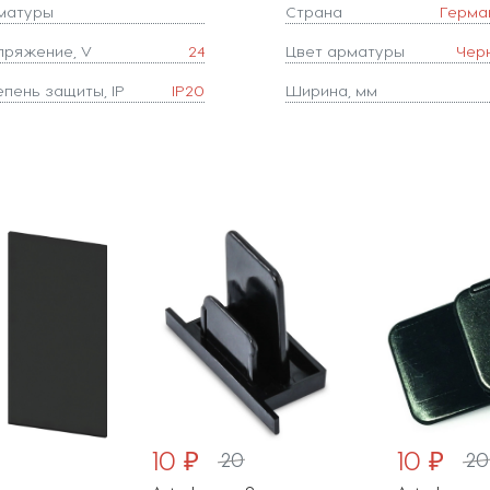
матуры
Страна
Герма
пряжение, V
24
Цвет арматуры
Чер
епень защиты, IP
IP20
Ширина, мм
10 ₽
10 ₽
20
20