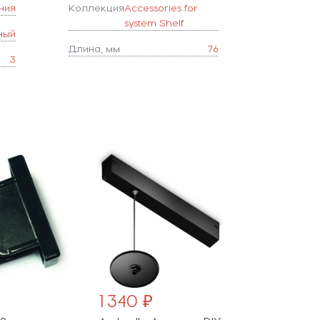
ния
Коллекция
Accessories for
system Shelf
ный
Длина, мм
76
3
1 340 ₽
2 840 ₽