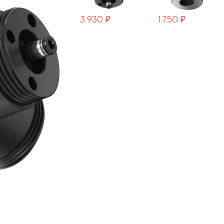
CA022BO-B
3 930 ₽
1 750 ₽
510 ₽