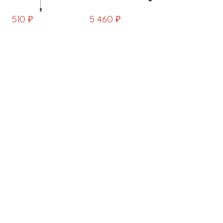
CA031B-B
5 460 ₽
1 560 ₽
2 190 ₽