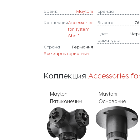
Бренд
Maytoni
бренда
Коллекция
Accessories
Высота
76
for system
Цвет
Чер
Shelf
арматуры
Страна
Германия
Все характеристики
Коллекция
Accessories fo
Maytoni
Maytoni
Maytoni
Пятиконечный
Основание
Тросовый
коннектор
для
подвес
Accessories for
накладного
Accessories for
system Shelf
монтажа
system Shelf
CA020L5C-B
Accessories for
CA028SW-
system Shelf
L1000-B