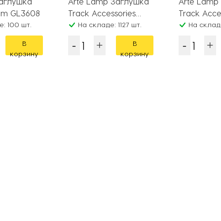
Заглушка
Arte Lamp Заглушка
Arte Lamp
tem GL3608
Track Accessories
Track Acce
: 100 шт.
A210106
На складе: 1127 шт.
A210006
На складе
В
В
корзину
корзину
Хрустальные
Трековые
М
люстры