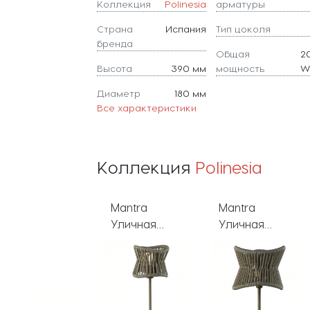
Коллекция
Polinesia
арматуры
Страна
Испания
Тип цоколя
бренда
Общая
2
Высота
390 мм
мощность
Диаметр
180 мм
Все характеристики
Коллекция
Polinesia
Mantra
Mantra
Mantra
Уличная
Уличная
Уличный
настольная
настольная
светильник
лампа
лампа
подвесной
Polinesia 7134
Polinesia 7137
Polinesia 7131