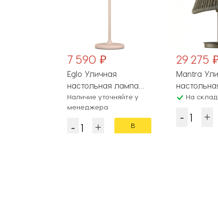
7 590 ₽
29 275 
Eglo Уличная
Mantra Ул
настольная лампа
настольна
Mannera 900461
Наличие уточняйте у
Polinesia 71
На складе
менеджера
В
корзину
Популярные разделы