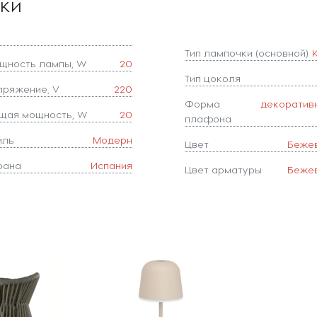
ики
Тип лампочки (основной)
щность лампы, W
20
Тип цоколя
пряжение, V
220
Форма
декоратив
щая мощность, W
20
плафона
иль
Модерн
Цвет
Беже
рана
Испания
Цвет арматуры
Беже