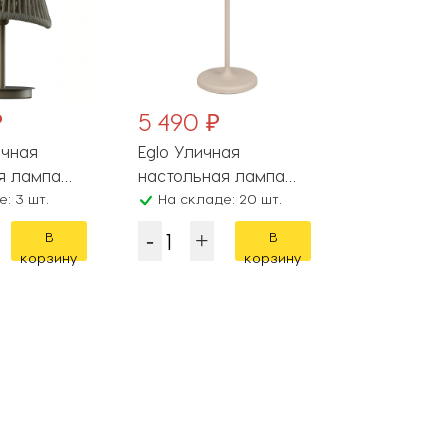
₽
5 490 ₽
ичная
Eglo Уличная
я лампа
настольная лампа
37
: 3 шт.
Mannera-S 901881
На складе: 20 шт.
В
В
корзину
корзину