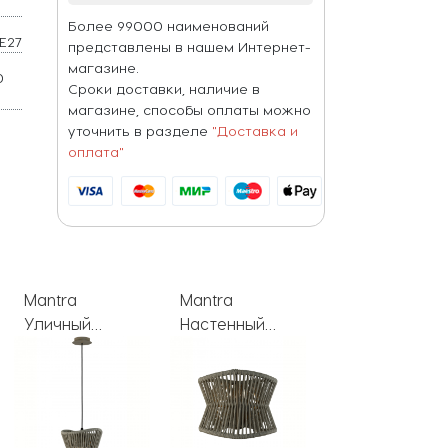
Более 99000 наименований
E27
представлены в нашем Интернет-
магазине.
0
Сроки доставки, наличие в
W
магазине, способы оплаты можно
уточнить в разделе
"Доставка и
оплата"
Mantra
Mantra
Mantra
Настенный
Уличный
Уличный
светильник
светильник
светильник
уличный
подвесной
подвесной
Polinesia 7133
Polinesia 7130
Polinesia 7132