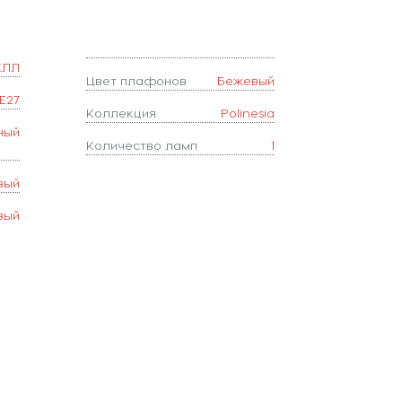
КЛЛ
Цвет плафонов
Бежевый
E27
Коллекция
Polinesia
ный
Количество ламп
1
вый
вый