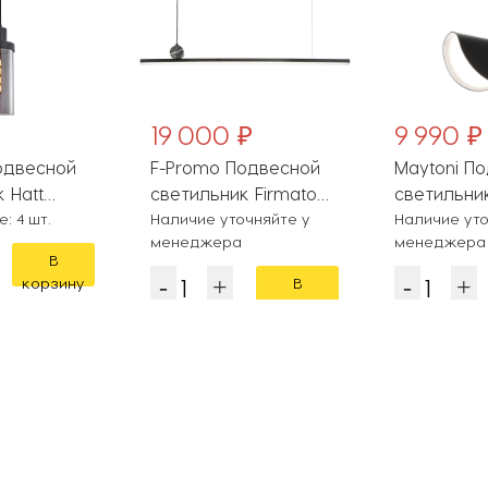
19 000 ₽
9 990 ₽
одвесной
F-Promo Подвесной
Maytoni П
 Hatt
светильник Firmato
светильник
: 4 шт.
4060-2P
Наличие уточняйте у
MOD126PL-
Наличие уто
менеджера
менеджера
В
корзину
В
корзину