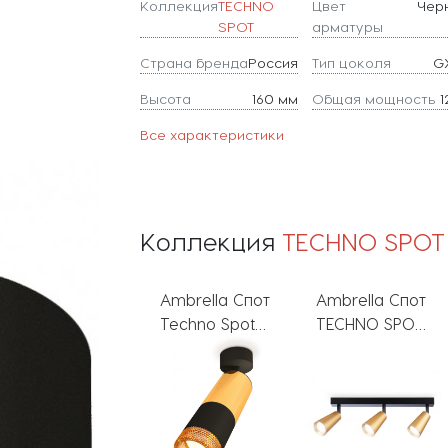
Коллекция
TECHNO
Цвет
Чер
SPOT
арматуры
Страна бренда
Россия
Тип цоколя
G
Высота
160 мм
Общая мощность
1
Все характеристики
Коллекция
TECHNO SPOT
Ambrella Спот
Ambrella Спот
Ambrella
Techno Spot
TECHNO SPOT
Точечный
XM6302011
TA13151
светильник
TECHNO SPOT
TN70829