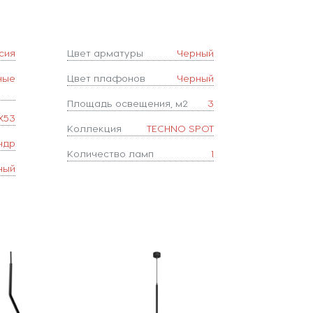
сия
Цвет арматуры
Черный
ные
Цвет плафонов
Черный
Площадь освещения, м2
3
X53
Коллекция
TECHNO SPOT
ндр
Количество ламп
1
ный