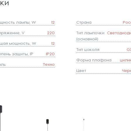
ики
щность лампы, W
12
Страна
Рос
пряжение, V
220
Тип лампочки
Светодиод
(основной)
щая мощность, W
12
Тип цоколя
G
епень защиты, IP
IP20
Форма плафона
цили
иль
Техно
Цвет
Чер