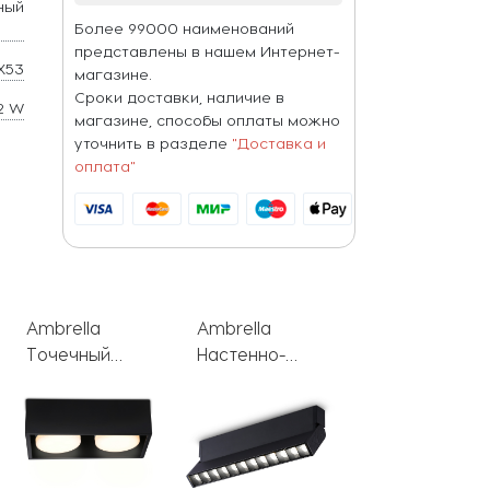
ный
Более 99000 наименований
представлены в нашем Интернет-
X53
магазине.
Сроки доставки, наличие в
2 W
магазине, способы оплаты можно
уточнить в разделе
"Доставка и
оплата"
Ambrella
Ambrella
Ambrella
Настенно-
Точечный
Подвесной
потолочный
светильник
светильник
светильник
Techno Spot
Techno Spot
Techno Spot
XS8110002
XP1122002
TA1829