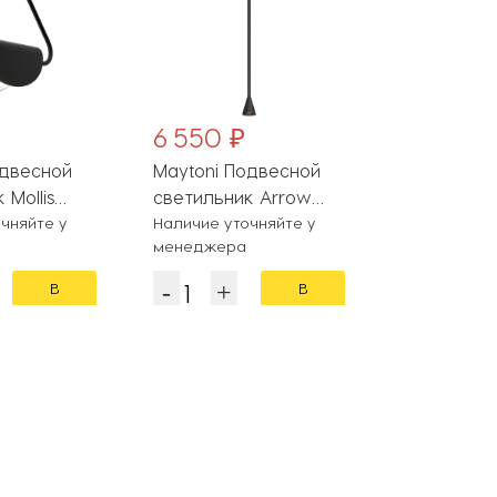
6 550 ₽
6 430 ₽
одвесной
Maytoni Подвесной
Arte Lamp
 Mollis
светильник Arrow
светильни
01B
чняйте у
P064PL-01B-1
Наличие уточняйте у
A3145SP-1B
На складе
менеджера
В
В
корзину
корзину