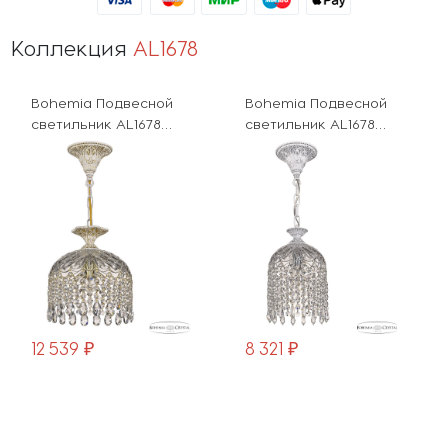
Коллекция
AL1678
hemia Подвесной
Bohemia Подвесной
Bohe
етильник AL1678
светильник AL1678
свет
16781/22 WMG
AL16781/16 WMN Drops
AL16
 539 ₽
8 321 ₽
12 5