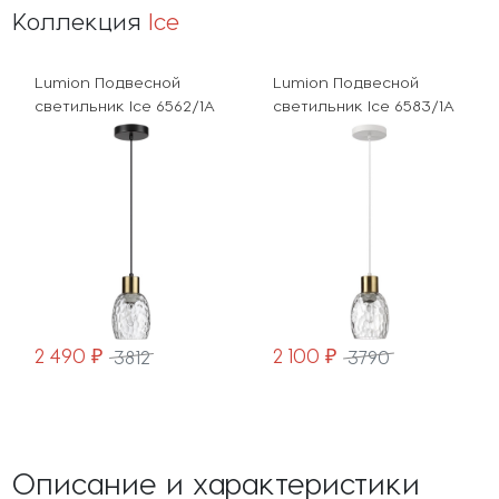
Коллекция
Ice
двесной
Lumion Подвесной
Lumion Бра Ic
 Ice 6562/1A
светильник Ice 6583/1A
2 100 ₽
1 990 ₽
812
3790
399
Описание и характеристики